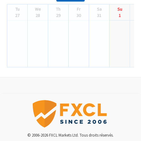
Tu
We
Th
Fr
Sa
Su
M
27
28
29
30
31
1
© 2006-2026 FXCL Markets Ltd. Tous droits réservés.