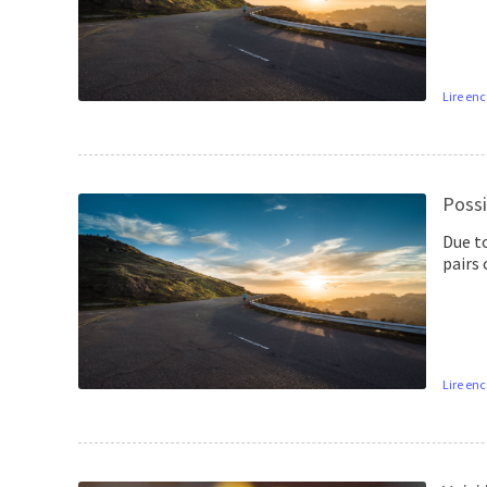
Lire enc
Possi
Due to
pairs
Lire enc