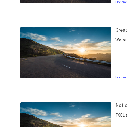
Lire enc
Great
We're
Lire enc
Notic
FXCL s