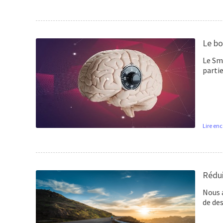
Le bo
Le Sm
parti
Lire enc
Rédui
Nous a
de des