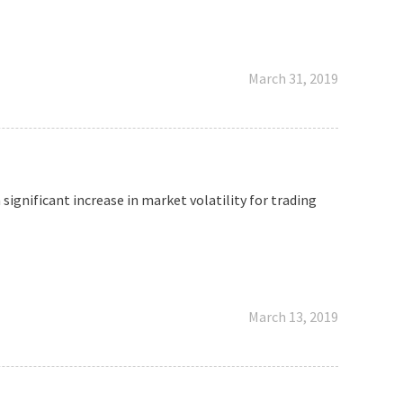
March 31, 2019
a significant increase in market volatility for trading
March 13, 2019