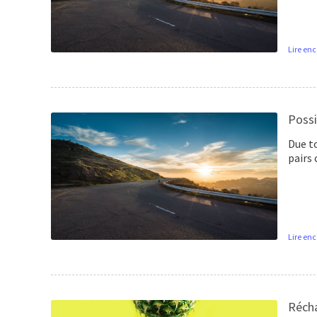
Lire enc
Possi
Due to
pairs
Lire enc
Récha