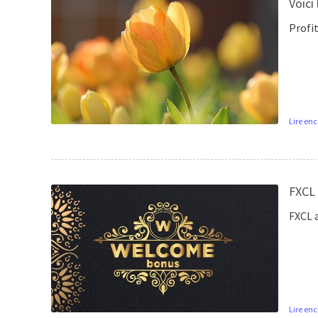
Voici
Profi
Lire enc
FXCL 
FXCL a
Lire enc