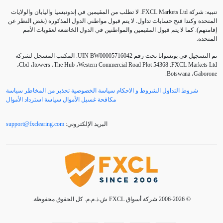
تنبيه: شركة FXCL Markets Ltd. لا تطلب من المقيمين في إندونيسيا واليابان والولايات
LAK
IDR
H1
Great Britain pound
المتحدة وكندا فتح حسابات تداول. لا يتم قبول مواطني الدول المذكورة (بغض النظر عن
إقامتهم). كما لا يتم قبول المقيمين والمواطنين في الدول الخاضعة لعقوبات الأمم
Nonfarm Payrolls
M15
London session
المتحدة.
US Dollar
Take Profit
Swiss Frank
Stop Loss
. المكتب المسجل لشركة
UIN BW00005716042
تم التسجيل في بوتسوانا تحت رقم
،
Cbd
،
Itowers
،
The Hub
،
Western Commercial Road
Plot 54368
:
FXCL Markets Ltd
.
Botswana
،
Gaborone
USDCNY
USD
USA
US dollar
شروط التداول
الشروط و الاحكام
سياسة الخصوصية
تحذير من المخاطر
سياسة
beginners
XPTUSD
XAUUSD
XAGUSD
مكافحة غسيل الأموال
سياسة استرداد الأموال
cross currency
correlation
charts
candlesticks
support
@
fxclearing
.
com
البريد الإلكتروني:
currency market
currency
cryptocurrency market
economic news
doji
devaluation
demo account
exit point
evening star
euro
entry point
forex trading
female traders
export
© 2006-2026 شركة أسواق FXCL ش.ذ.م.م. كل الحقوق محفوظة.
inflation
gold
fundamental analysis