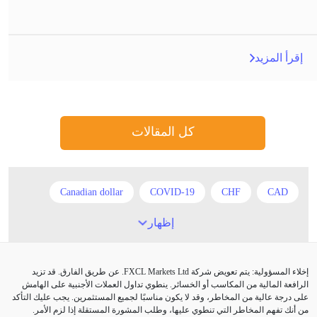
إقرأ المزيد
كل المقالات
Canadian dollar
COVID-19
CHF
CAD
EUR
Correlation Matrix
Chinese Yuan
إظهار
Expert Advisor
European session
EUR/USD
إخلاء المسؤولية: يتم تعويض شركة FXCL Markets Ltd. عن طريق الفارق. قد تزيد
GBP
Forex trading
Fed Interest Rates
FXCL
الرافعة المالية من المكاسب أو الخسائر. ينطوي تداول العملات الأجنبية على الهامش
على درجة عالية من المخاطر، وقد لا يكون مناسبًا لجميع المستثمرين. يجب عليك التأكد
GDP
GBP/USD
GBP/JPY
من أنك تفهم المخاطر التي تنطوي عليها، وطلب المشورة المستقلة إذا لزم الأمر.