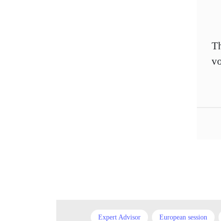
M15
London session
Stop Loss
Nonfarm Payrolls
Th
Take Profit
Swiss Frank
vo
US dollar
US Dollar
USDCNY
USD
USA
XAUUSD
XAGUSD
beginners
XPTUSD
charts
candlesticks
cross currency
correlation
currency
cryptocurrency market
Expert Advisor
European session
demo account
currency market