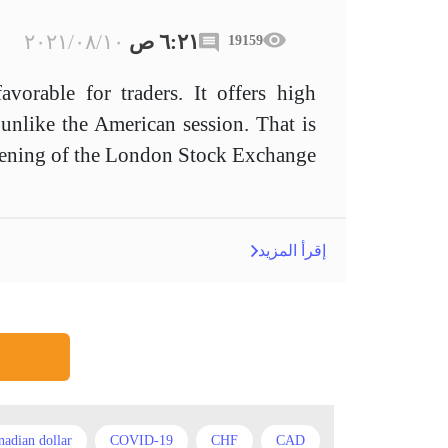
٦:٢١ ص
١٠‏/٠٨‏/٢٠٢١
19159
vorable for traders. It offers high
 unlike the American session. That is
opening of the London Stock Exchange.
إقرأ المزيد
nadian dollar
COVID-19
CHF
CAD