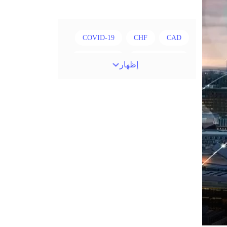
COVID-19
CHF
CAD
Chinese Yuan
Canadian dollar
إظهار
EUR
Correlation Matrix
European session
EUR/USD
FXCL
Expert Advisor
Fed Interest Rates
GBP
Forex trading
GBP/USD
GBP/JPY
Great Britain pound
GDP
LAK
IDR
H1