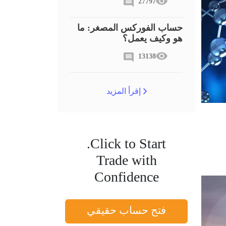
27797
حساب الفوركس المصغر: ما
هو وكيف يعمل؟
13138
Trading Psychology
إقرأ المزيد
Click to Start.
Trade with
Confidence
فتح حساب حقيقي