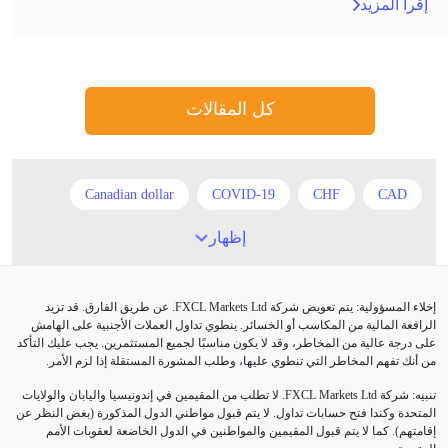
إقرأ المزيد
كل المقالات
Canadian dollar
COVID-19
CHF
CAD
EUR
Correlation Matrix
Chinese Yuan
إظهار
Expert Advisor
European session
EUR/USD
إخلاء المسؤولية: يتم تعويض شركة FXCL Markets Ltd. عن طريق الفارق. قد تزيد
GBP
Forex trading
Fed Interest Rates
FXCL
الرافعة المالية من المكاسب أو الخسائر. ينطوي تداول العملات الأجنبية على الهامش
على درجة عالية من المخاطر، وقد لا يكون مناسبًا لجميع المستثمرين. يجب عليك التأكد
GDP
GBP/USD
GBP/JPY
من أنك تفهم المخاطر التي تنطوي عليها، وطلب المشورة المستقلة إذا لزم الأمر.
تنبيه: شركة FXCL Markets Ltd. لا تطلب من المقيمين في إندونيسيا واليابان والولايات
LAK
IDR
H1
Great Britain pound
المتحدة وكندا فتح حسابات تداول. لا يتم قبول مواطني الدول المذكورة (بغض النظر عن
إقامتهم). كما لا يتم قبول المقيمين والمواطنين في الدول الخاضعة لعقوبات الأمم
Nonfarm Payrolls
M15
London session