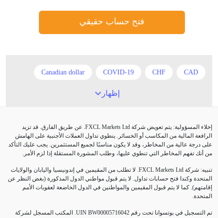
فتح حساب حقيقي
Canadian dollar
COVID-19
CHF
CAD
EUR
Correlation Matrix
Chinese Yuan
إظهار
Expert Advisor
European session
EUR/USD
إخلاء المسؤولية: يتم تعويض شركة FXCL Markets Ltd. عن طريق الفارق. قد تزيد
GBP
Forex trading
Fed Interest Rates
FXCL
الرافعة المالية من المكاسب أو الخسائر. ينطوي تداول العملات الأجنبية على الهامش
على درجة عالية من المخاطر، وقد لا يكون مناسبًا لجميع المستثمرين. يجب عليك التأكد
GDP
GBP/USD
GBP/JPY
من أنك تفهم المخاطر التي تنطوي عليها، وطلب المشورة المستقلة إذا لزم الأمر.
تنبيه: شركة FXCL Markets Ltd. لا تطلب من المقيمين في إندونيسيا واليابان والولايات
LAK
IDR
H1
Great Britain pound
المتحدة وكندا فتح حسابات تداول. لا يتم قبول مواطني الدول المذكورة (بغض النظر عن
إقامتهم). كما لا يتم قبول المقيمين والمواطنين في الدول الخاضعة لعقوبات الأمم
Nonfarm Payrolls
M15
London session
المتحدة.
US Dollar
Take Profit
Swiss Frank
Stop Loss
. المكتب المسجل لشركة
UIN BW00005716042
تم التسجيل في بوتسوانا تحت رقم