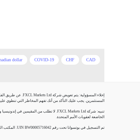
nadian dollar
COVID-19
CHF
CAD
Forex trading
Fed Interest Rates
FXCL
Nonfarm Payrolls
M15
London session
عن طريق الفارق. قد 
ners
XPTUSD
XAUUSD
XAGUSD
المستثمرين. يجب عليك التأكد من أنك تفهم المخاطر التي تنطوي عليه.
evaluation
demo account
currency market
لا تطلب من المقيمين في إندونيسيا واليابان
الخاضعة لعقوبات الأمم المتحدة.
gold
fundamental analysis
forex trading
المكتب ال
UIN BW00005716042
تم التسجيل في بوتسوانا تحت رقم
tterns
oil
morning star
market cycle