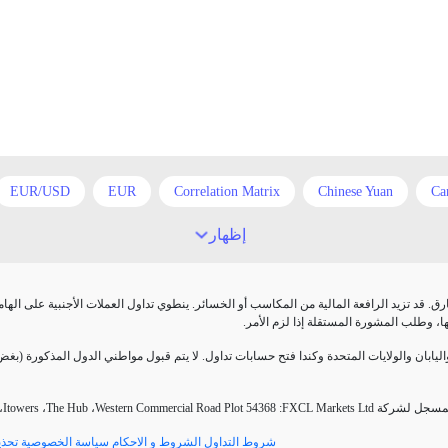
EUR/USD
EUR
Correlation Matrix
Chinese Yuan
Ca
reat Britain pound
GDP
GBP/USD
GBP/JPY
GBP
إظهار
ollar
US Dollar
Take Profit
Swiss Frank
Stop Loss
تزيد الرافعة المالية من المكاسب أو الخسائر. ينطوي تداول العملات الأجنبية على الهامش على درجة عالية من المخاطر، وق
cross currency
correlation
charts
candlesticks
begin
ا، وطلب المشورة المستقلة إذا لزم الأمر
vening star
euro
entry point
economic news
doji
d
 والولايات المتحدة وكندا فتح حسابات تداول. لا يتم قبول مواطني الدول المذكورة (بغض النظر عن إقامتهم). 
intraday strategy
instruments
inflation level
inflation
،
Itowers
،
The Hub
،
Western Commercial Road
Plot 54368
:
FXCL Markets Ltd
. مسجل لشركة
isk management
resistance
reserve currency
platinum
pa
شروط التداول
الشروط و الاحكام
سياسة الخصوصية
تحذي