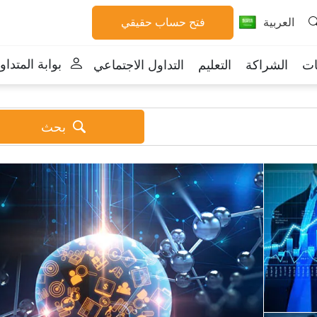
العربية
فتح حساب حقيقي
بوابة المتداو
ات
الشراكة
التعليم
التداول الاجتماعي
بحث
For beginners
Popul