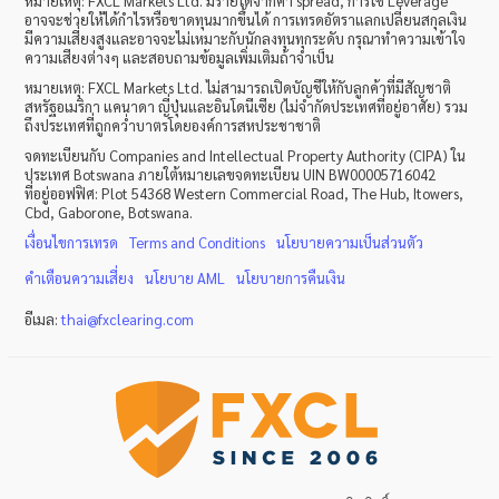
หมายเหตุ
: FXCL Markets Ltd.
มีรายได้จากค่า
spread,
การใช้
Leverage
อาจจะช่วยให้ได้กำไรหรือขาดทุนมากขึ้นได้ การเทรดอัตราแลกเปลี่ยนสกุลเงิน
มีความเสี่ยงสูงและอาจจะไม่เหมาะกับนักลงทุนทุกระดับ กรุณาทำความเข้าใจ
ความเสียงต่างๆ และสอบถามข้อมูลเพิ่มเติมถ้าจำเป็น
หมายเหตุ
: FXCL Markets Ltd.
ไม่สามารถเปิดบัญชีให้กับลูกค้าที่มีสัญชาติ
สหรัฐอเมริกา แคนาดา ญี่ปุ่นและอินโดนีเซีย (ไม่จำกัดประเทศที่อยู่อาศัย) รวม
ถึงประเทศที่ถูกคว่ำบาตรโดยองค์การสหประชาชาติ
จดทะเบียนกับ Companies and Intellectual Property Authority (CIPA) ใน
ประเทศ Botswana ภายใต้หมายเลขจดทะเบียน UIN BW00005716042
ที่อยู่ออฟฟิศ: Plot 54368 Western Commercial Road, The Hub, Itowers,
Cbd, Gaborone, Botswana.
เงื่อนไขการเทรด
Terms and Conditions
นโยบายความเป็นส่วนตัว
คำเตือนความเสี่ยง
นโยบาย
AML
นโยบายการคืนเงิน
อีเมล:
thai
@
fxclearing
.
com