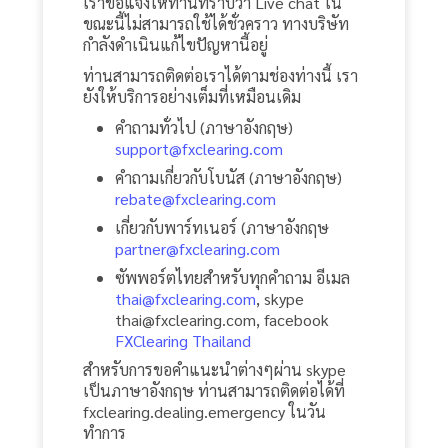
เราขอแจ้งให้ท่านทราบว่า Live chat ใน
ขณะนี้ไม่สามารถใช้ได้ชั่วคราว ทางบริษัท
กำลังดำเนินแก้ไขปัญหานี้อยู่
ท่านสามารถติดต่อเราได้ตามช่องท่างนี้ เรา
ยังให้บริการอย่างเต็มที่เหมือนเดิม
คำถามทั่วไป (ภาษาอังกฤษ)
support
@
fxclearing
.
com
คำถามเกี่ยวกับโบนัส (ภาษาอังกฤษ)
rebate
@
fxclearing
.
com
เกี่ยวกับพาร์ทเนอร์ (ภาษาอังกฤษ
partner
@
fxclearing
.
com
ซัพพอร์ตไทยสำหรับทุกคำถาม อีเมล
thai
@
fxclearing
.
com
, skype
thai
@
fxclearing
.
com, facebook
FXClearing Thailand
สำหรับการขอคำแนะนำต่างๆผ่าน skype
เป็นภาษาอังกฤษ ท่านสามารถติดต่อได้ที่
fxclearing.dealing.emergency ในวัน
ทำการ