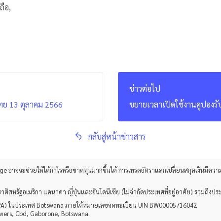
ือ,
ข่าวต่อไป
ทย 13 ตุลาคม 2566
ขยายเวลาเปิดใช้งานคูปองรั
กลับสู่หน้าข่าวสาร
age
อาจจะช่วยให้ได้กำไรหรือขาดทุนมากขึ้นได้ การเทรดอัตราแลกเปลี่ยนสกุลเงินมีควา
ญชาติสหรัฐอเมริกา แคนาดา ญี่ปุ่นและอินโดนีเซีย (ไม่จำกัดประเทศที่อยู่อาศัย) รวมถ
(CIPA) ในประเทศ Botswana ภายใต้หมายเลขจดทะเบียน UIN BW00005716042
owers, Cbd, Gaborone, Botswana.