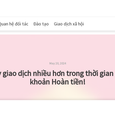
Quan hệ đối tác
Đào tạo
Giao dịch xã hội
May 20, 2024
giao dịch nhiều hơn trong thời gian
khoản Hoàn tiền!