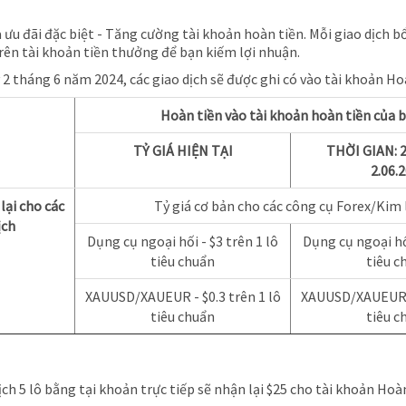
 ưu đãi đặc biệt - Tăng cường tài khoản hoàn tiền. Mỗi giao dịch bổ
rên tài khoản tiền thưởng để bạn kiếm lợi nhuận.
2 tháng 6 năm 2024, các giao dịch sẽ được ghi có vào tài khoản Ho
Hoàn tiền vào tài khoản hoàn tiền của 
TỶ GIÁ HIỆN TẠI
THỜI GIAN: 2
2.06.
lại cho các
Tỷ giá cơ bản cho các công cụ Forex/Kim 
ịch
Dụng cụ ngoại hối - $3 trên 1 lô
Dụng cụ ngoại hối
tiêu chuẩn
tiêu c
XAUUSD/XAUEUR - $0.3 trên 1 lô
XAUUSD/XAUEUR - 
tiêu chuẩn
tiêu c
ch 5 lô bằng tại khoản trực tiếp sẽ nhận lại $25 cho tài khoản Hoàn