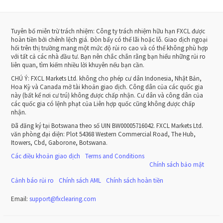
Tuyên bố miễn trừ trách nhiệm: Công ty trách nhiệm hữu hạn FXCL được
hoàn tiền bởi chênh lệch giá. Đòn bẩy có thể lãi hoặc lỗ. Giao dịch ngoại
hối trên thị trường mang một mức độ rủi ro cao và có thể không phù hợp
với tất cả các nhà đầu tư. Bạn nên chắc chắn rằng bạn hiểu những rủi ro
liên quan, tìm kiếm nhiều lời khuyên nếu bạn cần.
CHÚ Ý:
FXCL Markets Ltd. không cho phép cư dân Indonesia, Nhật Bản,
Hoa Kỳ và Canada mở tài khoản giao dịch. Công dân của các quốc gia
này (bất kể nơi cư trú) không được chấp nhận. Cư dân và công dân của
các quốc gia có lệnh phạt của Liên hợp quốc cũng không được chấp
nhận.
Đã đăng ký tại Botswana theo số UIN BW00005716042. FXCL Markets Ltd.
văn phòng đại diện: Plot 54368 Western Commercial Road, The Hub,
Itowers, Cbd, Gaborone, Botswana.
Các điều khoản giao dịch
Terms and Conditions
Chính sách bảo mật
Cảnh báo rủi ro
Chính sách AML
Chính sách hoàn tiền
Email:
support
@
fxclearing
.
com