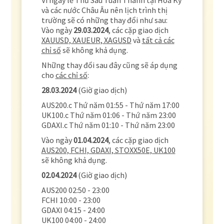
Vì ngày lễ Thứ Sáu Tuần Thánh tại Hoa Kỳ
và các nước Châu Âu nên lịch trình thị
trường sẽ có những thay đổi như sau:
Vào ngày
29.03.2024
, các cặp giao dịch
XAUUSD, XAUEUR, XAGUSD
và
tất cả các
chỉ số
sẽ không khả dụng.
Những thay đổi sau đây cũng sẽ áp dụng
cho
các chỉ số
:
28.03.2024
(Giờ giao dịch)
AUS200.c Thứ năm 01:55 - Thứ năm 17:00
UK100.c Thứ năm 01:06 - Thứ năm 23:00
GDAXI.c Thứ năm 01:10 - Thứ năm 23:00
Vào ngày
01.04.2024
, các cặp giao dịch
AUS200, FCHI, GDAXI, STOXX50E, UK100
sẽ không khả dụng.
02.04.2024
(Giờ giao dịch)
AUS200 02:50 - 23:00
FCHI 10:00 - 23:00
GDAXI 04:15 - 24:00
UK100 04:00 - 24:00