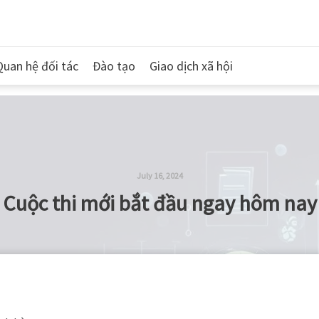
Quan hệ đối tác
Đào tạo
Giao dịch xã hội
July 16, 2024
Cuộc thi mới bắt đầu ngay hôm nay