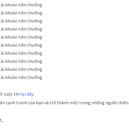
 tài khoản tiền thưởng
 tài khoản tiền thưởng
 tài khoản tiền thưởng
 tài khoản tiền thưởng
 tài khoản tiền thưởng
 tài khoản tiền thưởng
 tài khoản tiền thưởng
 tài khoản tiền thưởng
 tài khoản tiền thưởng
 tài khoản tiền thưởng
ết cuộc thi
tại đây
.
hần cạnh tranh của bạn và trở thành một trong những người chiến
t,