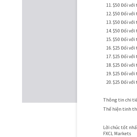
$50 Đối với
$50 Đối với
$50 Đối với
$50 Đối với
$50 Đối với
$25 Đối với
$25 Đối với
$25 Đối với
$25 Đối với
$25 Đối với
Thông tin chi ti
Thể hiện tinh t
Lời chúc tốt nhấ
FXCL Markets