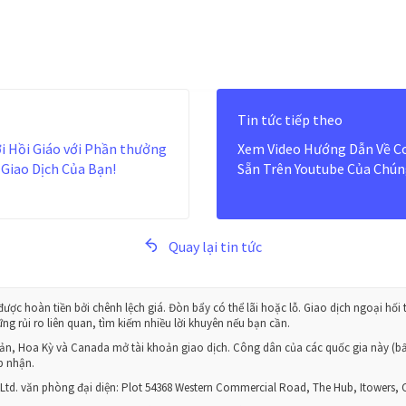
Tin tức tiếp theo
 Hồi Giáo với Phần thưởng
Xem Video Hướng Dẫn Về Co
Giao Dịch Của Bạn!
Sẵn Trên Youtube Của Chú
Quay lại tin tức
ược hoàn tiền bởi chênh lệch giá. Đòn bẩy có thể lãi hoặc lỗ. Giao dịch ngoại hối
ng rủi ro liên quan, tìm kiếm nhiều lời khuyên nếu bạn cần.
ản, Hoa Kỳ và Canada mở tài khoản giao dịch. Công dân của các quốc gia này (bấ
p nhận.
 Ltd. văn phòng đại diện: Plot 54368 Western Commercial Road, The Hub, Itowers,