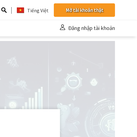
Mở tài khoản thật
Tiếng Việt
Đăng nhập tài khoản