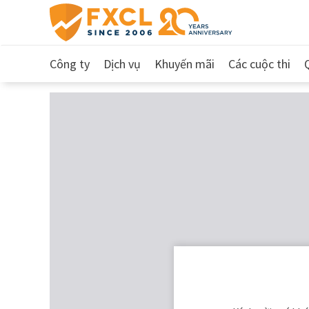
Công ty
Dịch vụ
Khuyến mãi
Các cuộc thi