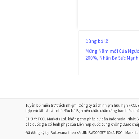
Đừng bỏ lỡ
Mừng Năm mới Của Người
200%, Nhân Ba Sức Mạnh 
Tuyên bố miễn trừ trách nhiệm: Công ty trách nhiệm hữu hạn FXCL đ
hợp với tất cả các nhà đầu tư. Bạn nên chắc chắn rằng bạn hiểu nhữ
CHÚ Ý:
FXCL Markets Ltd. không cho phép cư dân Indonesia, Nhật B
các quốc gia có lệnh phạt của Liên hợp quốc cũng không được chấ
Đã đăng ký tại Botswana theo số UIN BW00005716042. FXCL Markets