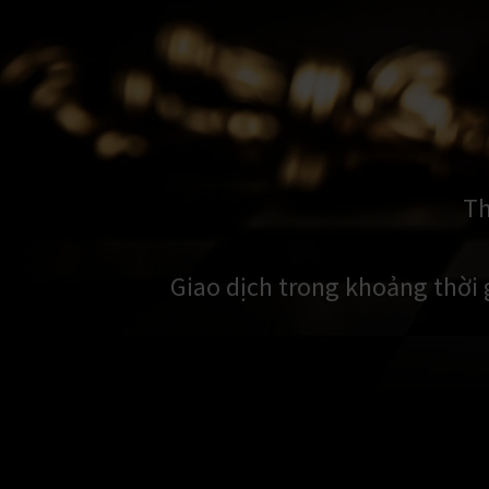
Th
Giao dịch trong khoảng thời g