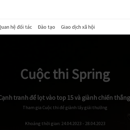
Quan hệ đối tác
Đào tạo
Giao dịch xã hội
Cuộc thi Spring
Cạnh tranh để lọt vào top 15 và giành chiến thắng
Tham gia Cuộc thi để giành lấy giải thưởng
Khoảng thời gian: 24.04.2023 - 28.04.2023