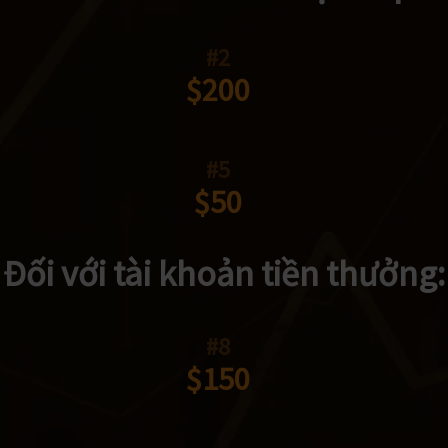
$200
$50
Đối với tài khoản tiền thưởng:
$150