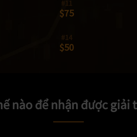
$75
$50
ế nào để nhận được giải