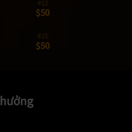
$50
$50
 thưởng