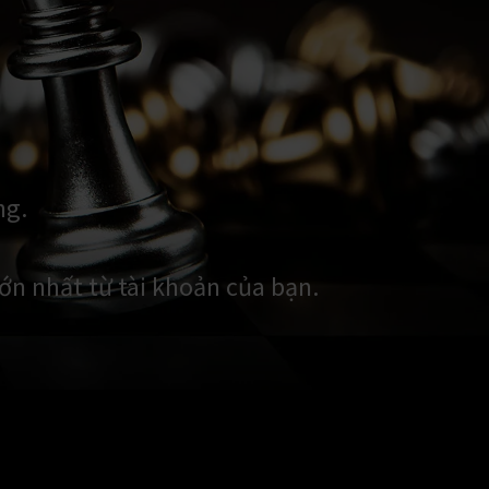
ng.
lớn nhất từ tài khoản của bạn.