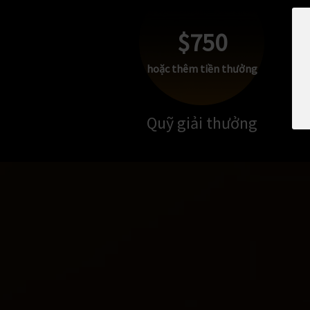
$750
hoặc thêm tiền thưởng
Quỹ giải thưởng