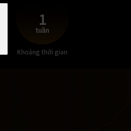
1
tuần
Khoảng thời gian