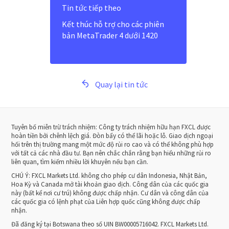
Tin tức tiếp theo
Kết thúc hỗ trợ cho các phiên
bản MetaTrader 4 dưới 1420
Quay lại tin tức
Tuyên bố miễn trừ trách nhiệm: Công ty trách nhiệm hữu hạn FXCL được
hoàn tiền bởi chênh lệch giá. Đòn bẩy có thể lãi hoặc lỗ. Giao dịch ngoại
hối trên thị trường mang một mức độ rủi ro cao và có thể không phù hợp
với tất cả các nhà đầu tư. Bạn nên chắc chắn rằng bạn hiểu những rủi ro
liên quan, tìm kiếm nhiều lời khuyên nếu bạn cần.
CHÚ Ý:
FXCL Markets Ltd. không cho phép cư dân Indonesia, Nhật Bản,
Hoa Kỳ và Canada mở tài khoản giao dịch. Công dân của các quốc gia
này (bất kể nơi cư trú) không được chấp nhận. Cư dân và công dân của
các quốc gia có lệnh phạt của Liên hợp quốc cũng không được chấp
nhận.
Đã đăng ký tại Botswana theo số UIN BW00005716042. FXCL Markets Ltd.