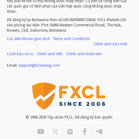
này (bất kể nơi cư trú) không được chấp nhận. Cư dân và công dân của
các quốc gia có lệnh phạt của Liên hợp quốc cũng không được chấp
nhận.
Đã đăng ký tại Botswana theo số UIN BW00005716042. FXCL Markets Ltd.
văn phòng đại diện: Plot 54368 Western Commercial Road, The Hub,
Itowers, Cbd, Gaborone, Botswana.
Các điều khoản giao dịch
Terms and Conditions
Chính sách bảo mật
Cảnh báo rủi ro
Chính sách AML
Chính sách hoàn tiền
Email:
support
@
fxclearing
.
com
© 2006-2026 Tập đoàn FXCL. Đã đăng ký bản quyền.