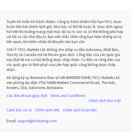
Tuyên bố miễn trừ trách nhiệm: Công ty trách nhiệm hữu hạn FXCL được
hoàn tiền bởi chênh lệch giá. Đòn bẩy có thể lãi hoặc lỗ. Giao dịch ngoại
hối trên thị trường mang một mức độ rủi ro cao và có thể không phù hợp
với tất cả các nhà đầu tư. Bạn nên chắc chắn rằng bạn hiểu những rủi ro
liên quan, tìm kiếm nhiều lời khuyên nếu bạn cần.
CHÚ Ý:
FXCL Markets Ltd. không cho phép cư dân Indonesia, Nhật Bản,
Hoa Kỳ và Canada mở tài khoản giao dịch. Công dân của các quốc gia
này (bất kể nơi cư trú) không được chấp nhận. Cư dân và công dân của
các quốc gia có lệnh phạt của Liên hợp quốc cũng không được chấp
nhận.
Đã đăng ký tại Botswana theo số UIN BW00005716042. FXCL Markets Ltd.
văn phòng đại diện: Plot 54368 Western Commercial Road, The Hub,
Itowers, Cbd, Gaborone, Botswana.
Các điều khoản giao dịch
Terms and Conditions
Chính sách bảo mật
Cảnh báo rủi ro
Chính sách AML
Chính sách hoàn tiền
Email:
support
@
fxclearing
.
com