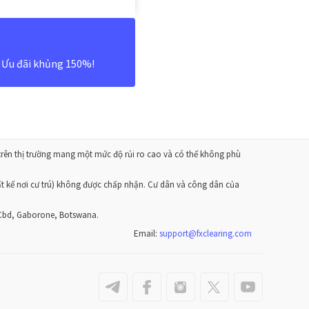
 Ưu đãi khủng 150%!
 trên thị trường mang một mức độ rủi ro cao và có thể không phù
t kể nơi cư trú) không được chấp nhận. Cư dân và công dân của
 Cbd, Gaborone, Botswana.
Email:
support
@
fxclearing
.
com