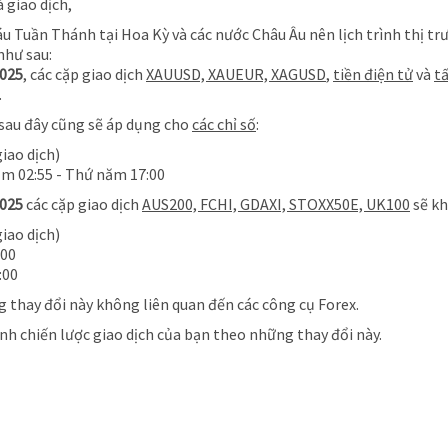
 giao dịch,
áu Tuần Thánh tại Hoa Kỳ và các nước Châu Âu nên lịch trình thị tr
như sau:
2025
, các cặp giao dịch
XAUUSD, XAUEUR, XAGUSD
,
tiền điện tử
và
tấ
.
sau đây cũng sẽ áp dụng cho
các chỉ số
:
iao dịch)
m 02:55 - Thứ năm 17:00
2025
các cặp giao dịch
AUS200, FCHI, GDAXI, STOXX50E, UK100
sẽ kh
iao dịch)
:00
:00
 thay đổi này không liên quan đến các công cụ Forex.
ỉnh chiến lược giao dịch của bạn theo những thay đổi này.