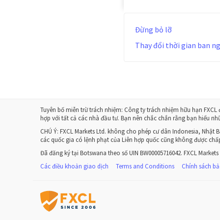
Đừng bỏ lỡ
Thay đổi thời gian ban n
Tuyên bố miễn trừ trách nhiệm: Công ty trách nhiệm hữu hạn FXCL đ
hợp với tất cả các nhà đầu tư. Bạn nên chắc chắn rằng bạn hiểu nhữ
CHÚ Ý:
FXCL Markets Ltd. không cho phép cư dân Indonesia, Nhật B
các quốc gia có lệnh phạt của Liên hợp quốc cũng không được chấ
Đã đăng ký tại Botswana theo số UIN BW00005716042. FXCL Markets
Các điều khoản giao dịch
Terms and Conditions
Chính sách b