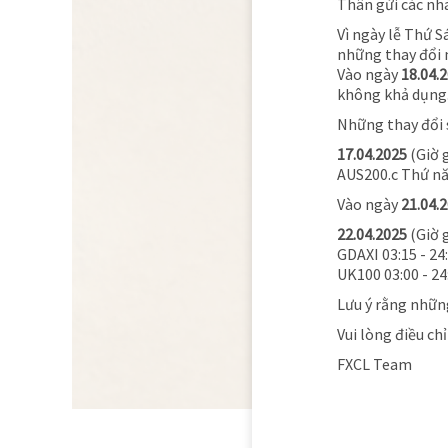
Thân gửi các nhà
Vì ngày lễ Thứ S
những thay đổi 
Vào ngày
18.04.
không khả dụng
Những thay đổi 
17.04.2025
(Giờ g
AUS200.c Thứ nă
Vào ngày
21.04.
22.04.2025
(Giờ g
GDAXI 03:15 - 24
UK100 03:00 - 24
Lưu ý rằng những
Vui lòng điều ch
FXCL Team