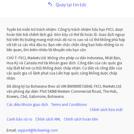
Quay lại tin tức
Tuyên bố miễn trừ trách nhiệm: Công ty trách nhiệm hữu hạn FXCL được
hoàn tiền bởi chênh lệch giá. Đòn bẩy có thể lãi hoặc lỗ. Giao dịch ngoại
hối trên thị trường mang một mức độ rủi ro cao và có thể không phù hợp
với tất cả các nhà đầu tư. Bạn nên chắc chắn rằng bạn hiểu những rủi ro
liên quan, tìm kiếm nhiều lời khuyên nếu bạn cần.
CHÚ Ý:
FXCL Markets Ltd. không cho phép cư dân Indonesia, Nhật Bản,
Hoa Kỳ và Canada mở tài khoản giao dịch. Công dân của các quốc gia
này (bất kể nơi cư trú) không được chấp nhận. Cư dân và công dân của
các quốc gia có lệnh phạt của Liên hợp quốc cũng không được chấp
nhận.
Đã đăng ký tại Botswana theo số UIN BW00005716042. FXCL Markets Ltd.
văn phòng đại diện: Plot 54368 Western Commercial Road, The Hub,
Itowers, Cbd, Gaborone, Botswana.
Các điều khoản giao dịch
Terms and Conditions
Chính sách bảo mật
Cảnh báo rủi ro
Chính sách AML
Chính sách hoàn tiền
Email:
support
@
fxclearing
.
com