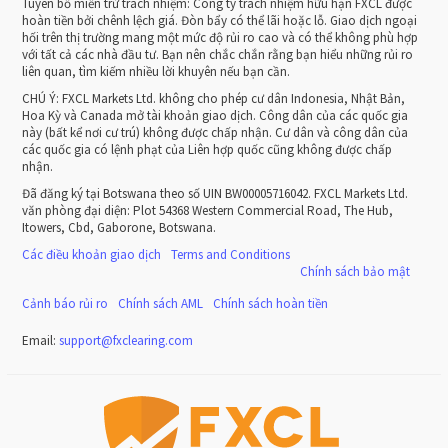
Tuyên bố miễn trừ trách nhiệm: Công ty trách nhiệm hữu hạn FXCL được
hoàn tiền bởi chênh lệch giá. Đòn bẩy có thể lãi hoặc lỗ. Giao dịch ngoại
hối trên thị trường mang một mức độ rủi ro cao và có thể không phù hợp
với tất cả các nhà đầu tư. Bạn nên chắc chắn rằng bạn hiểu những rủi ro
liên quan, tìm kiếm nhiều lời khuyên nếu bạn cần.
CHÚ Ý:
FXCL Markets Ltd. không cho phép cư dân Indonesia, Nhật Bản,
Hoa Kỳ và Canada mở tài khoản giao dịch. Công dân của các quốc gia
này (bất kể nơi cư trú) không được chấp nhận. Cư dân và công dân của
các quốc gia có lệnh phạt của Liên hợp quốc cũng không được chấp
nhận.
Đã đăng ký tại Botswana theo số UIN BW00005716042. FXCL Markets Ltd.
văn phòng đại diện: Plot 54368 Western Commercial Road, The Hub,
Itowers, Cbd, Gaborone, Botswana.
Các điều khoản giao dịch
Terms and Conditions
Chính sách bảo mật
Cảnh báo rủi ro
Chính sách AML
Chính sách hoàn tiền
Email:
support
@
fxclearing
.
com