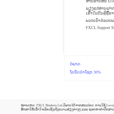
ທ່ານຂາດທຶນ
$10
ພຽງແຕ່ທ່ານຝາກເ
ເຂົ້າໃນບັນຊີຊື
ພວກເຮົາຂໍອວຍພ
FXCL Support T
ບໍ່ພາດ
ໂບນັດນຳໂຊກ 30%
ໝາຍເຫດ: FXCL Markets Ltd.ມີລາຍໄດ້ຈາກສະເປຣດ. ການໃຊ້ Leverag
ສຶກສາໃຫ້ເຂົ້າໃຈເລິກເຊິ່ງເຖິງຄວາມສ່ຽງຕ່າງໆ ແລະ ຊອກຫາຄຳປຶກສາເລ