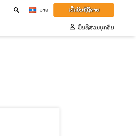
ລາວ
ເປີດບັນຊີຊື້ຂາຍ
ພື້້ນທີ່ສ່ວນບຸກຄົນ