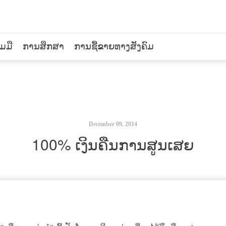
ວມມື
ການສຶກສາ
ການຊື້ຂາຍທາງສັງຄົມ
December 09, 2014
100% ເງິນຄືນການສູນເສຍ