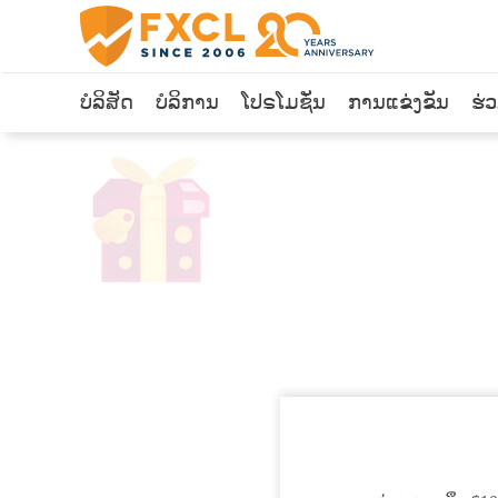
ບໍລິສັດ
ບໍລິການ
ໂປຣໂມຊັ່ນ
ການແຂ່ງຂັນ
ຮ່