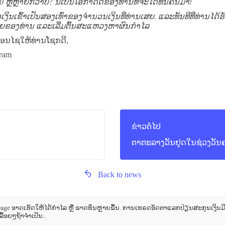
0 ຫຼືຫຼາຍກວ່າບໍ? ນີ້ເປັນໂອກາດດີຂອງທ່ານທີ່ຈະໄດ້ທຶນຄືນມາ!
ງິນເຂົ້າເປັນສອງເທົ່າຂອງຈຳນວນເງິນທີ່ທ່ານເສຍ
. ແລະທັນທີທີ່ທ່ານໄດ້
້ຂາຍຂອງທ່ານ ແລະເລີ່ມຕົ້ນສະແຫວງຫາຜົນກຳໄລ
ອນໄຊໃຫ້ທ່ານໂຊກດີ,
eam
ຂ່າວຕໍ່ໄປ
ຕາຕະລາງວັນຢຸດໃນຊ່ວງວັນຄ
Back to news
e ອາດເຮັດໃຫ້ໄດ້ກຳໄລ ຫຼື ຂາດທຶນຫຼາຍຂື້ນ. ການເທຣດອັດຕາແລກປ່ຽນສະກຸນເງິນມີຄວ
ື້ອຍໆຖ້າຈຳເປັນ..