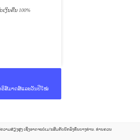
ຮັບເງິນຄືນ 100%
ຣິສ໌ມາດສ໌ແລະວັນປີໃໝ່
າມສ່ຽງສູງ ເຊິ່ງອາດຈະບໍ່ເມ!ະສົມກັບນັກລົງທຶນບາງທ່ານ. ທ່ານຄວນ