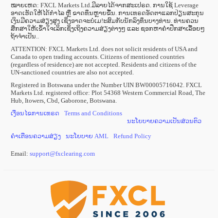
ໝາຍເຫດ: FXCL Markets Ltd.ມີລາຍໄດ້ຈາກສະເປຣດ. ການໃຊ້ Leverage
ອາດເຮັດໃຫ້ໄດ້ກຳໄລ ຫຼື ຂາດທຶນຫຼາຍຂື້ນ. ການເທຣດອັດຕາແລກປ່ຽນສະກຸນ
ເງິນມີຄວາມສ່ຽງສູງ ເຊິ່ງອາດຈະບໍ່ເມ!ະສົມກັບນັກລົງທຶນບາງທ່ານ. ທ່ານຄວນ
ສຶກສາໃຫ້ເຂົ້າໃຈເລິກເຊິ່ງເຖິງຄວາມສ່ຽງຕ່າງໆ ແລະ ຊອກຫາຄຳປຶກສາເລື້ອຍໆ
ຖ້າຈຳເປັນ..
ATTENTION:
FXCL Markets Ltd. does not solicit residents of USA and
Canada to open trading accounts. Citizens of mentioned countries
(regardless of residence) are not accepted. Residents and citizens of the
UN-sanctioned countries are also not accepted.
Registered in Botswana under the Number UIN BW00005716042. FXCL
Markets Ltd. registered office: Plot 54368 Western Commercial Road, The
Hub, Itowers, Cbd, Gaborone, Botswana.
ເງື່ອນໄຂການເທຣດ
Terms and Conditions
ນະໂຍບາຍຄວາມເປັນສ່ວນຕົວ
ຄຳເຕືອນຄວາມສ່ຽງ
ນະໂຍບາຍ AML
Refund Policy
Email:
support
@
fxclearing
.
com