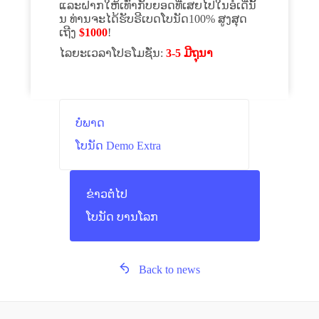
ແລະຝາກໃຫ້ເທົ່າກັບຍອດທີ່ເສຍໄປໃນອໍເດີ່ນັ້
ນ ທ່ານຈະໄດ້ຮັບຣີເບດໂບນັດ100% ສູງສຸດ
ເຖີງ
$1000
!
ໄລຍະເວລາໂປຣໂມຊັ່ນ:
3-5 ມີຖຸນາ
ບໍ່ພາດ
ໂບນັດ Demo Extra
ຂ່າວຕໍ່ໄປ
ໂບນັດ ບານໂລກ
Back to news