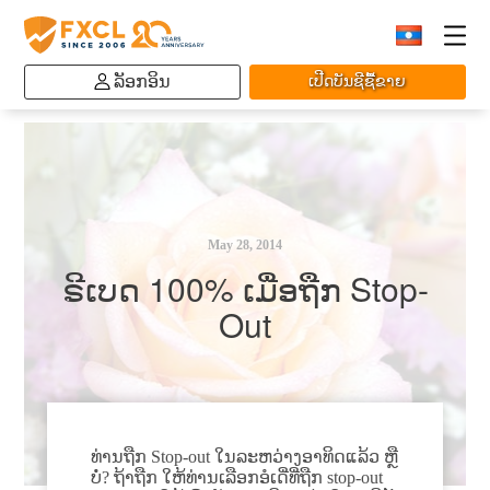
ລັອກອິນ
ເປີດບັນຊີຊື້ຂາຍ
May 28, 2014
ຣີເບດ 100% ເມື່ອຖືກ Stop-
Out
ທ່ານຖືກ Stop-out ໃນລະຫວ່າງອາທິດແລ້ວ ຫຼື
ບໍ່? ຖ້າຖືກ ໃຫ້ທ່ານເລືອກອໍເດີ່ທີ່ຖືກ stop-out