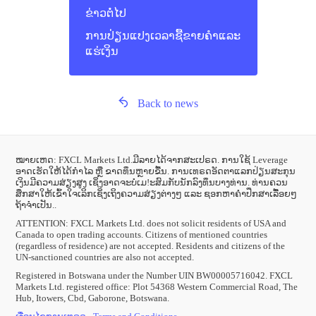
ຂ່າວຕໍ່ໄປ
ການປ່ຽນແປງເວລາຊື້ຂາຍຄໍາແລະ
ແຮ່ເງິນ
Back to news
ໝາຍເຫດ: FXCL Markets Ltd.ມີລາຍໄດ້ຈາກສະເປຣດ. ການໃຊ້ Leverage
ອາດເຮັດໃຫ້ໄດ້ກຳໄລ ຫຼື ຂາດທຶນຫຼາຍຂື້ນ. ການເທຣດອັດຕາແລກປ່ຽນສະກຸນ
ເງິນມີຄວາມສ່ຽງສູງ ເຊິ່ງອາດຈະບໍ່ເມ!ະສົມກັບນັກລົງທຶນບາງທ່ານ. ທ່ານຄວນ
ສຶກສາໃຫ້ເຂົ້າໃຈເລິກເຊິ່ງເຖິງຄວາມສ່ຽງຕ່າງໆ ແລະ ຊອກຫາຄຳປຶກສາເລື້ອຍໆ
ຖ້າຈຳເປັນ..
ATTENTION:
FXCL Markets Ltd. does not solicit residents of USA and
Canada to open trading accounts. Citizens of mentioned countries
(regardless of residence) are not accepted. Residents and citizens of the
UN-sanctioned countries are also not accepted.
Registered in Botswana under the Number UIN BW00005716042. FXCL
Markets Ltd. registered office: Plot 54368 Western Commercial Road, The
Hub, Itowers, Cbd, Gaborone, Botswana.