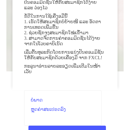
ປັນຄອມມິດຊັນໃຫ້ກັບສະມາຊິກໄດ້ງ່າຍ
ແລະ ວ່ອງໄວ
ຂໍ້ດີໃນການໃຊ້ເຄື່ງອມືນີ້
1. ເຮັດໃຫ້ສະມາຊິກບໍ່ຍ້າຍໜີ ແລະ ອັດຕາ
ການເທຣດເພີ່ມຂື້ນ
2. ຊ່ວຍຊັກຈູງສະມາຊິກໃໝ່ເຂົ້າມາ
3. ສາມາດຈັດການຄ່າຄອມມິດຊັນໄດ້ງ່າຍ
ຈາກໃນເັວບຄາບິເນັດ
ເລີ່ມຕົ້ນທຸລະກິດໂດຍການແບ່ງປັນຄອມມິຊັນ
ໃຫ້ກັບສະມາຊິກດ້ວຍເຄື່ອງມື ຈາກ FXCL!
ກະລຸນາອ່ານລາຍລະອຽດເພີ່ມເຕີມໃນໜ້າ
ເວັບ
ບໍ່ພາດ
ຫຼຸດຄ່າສະເປຣດລົງ