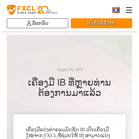
ລັອກອິນ
ເປີດບັນຊີຊື້ຂາຍ
August 01, 2018
ເຄື່ອງມື IB ທີ່ຫຼາຍທ່ານ
ຕ້ອງການມາແລ້ວ
ເຄື່ອງມືແບ່ງຄ່າຄອມມິດຊັນ IB ເປັນເຄື່ອງມື
ໃໝ່ຈາກ FXCL ທີ່ຊ່ວຍໃຫ້ IB ສາມາດແບ່ງ