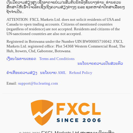
ເງິນມີຄວາມສ່ຽງສູງ ເຊິ່ງອາດຈະບໍ່ເມ!ະສົມກັບນັກລົງທຶນບາງທ່ານ. ທ່ານຄວນ
ສຶກສາໃຫ້ເຂົ້າໃຈເລິກເຊິ່ງເຖິງຄວາມສ່ຽງຕ່າງໆ ແລະ ຊອກຫາຄຳປຶກສາເລື້ອຍໆ
ຖ້າຈຳເປັນ..
ATTENTION:
FXCL Markets Ltd. does not solicit residents of USA and
Canada to open trading accounts. Citizens of mentioned countries
(regardless of residence) are not accepted. Residents and citizens of the
UN-sanctioned countries are also not accepted.
Registered in Botswana under the Number UIN BW00005716042. FXCL
Markets Ltd. registered office: Plot 54368 Western Commercial Road, The
Hub, Itowers, Cbd, Gaborone, Botswana.
ເງື່ອນໄຂການເທຣດ
Terms and Conditions
ນະໂຍບາຍຄວາມເປັນສ່ວນຕົວ
ຄຳເຕືອນຄວາມສ່ຽງ
ນະໂຍບາຍ AML
Refund Policy
Email:
support
@
fxclearing
.
com