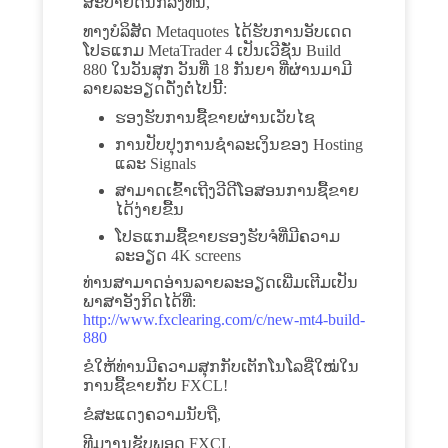
ສະບາຍດີນັກລົງທຶນ,
ທາງບໍລິສັດ Metaquotes ໄດ້ຮັບການອັບເດດ
ໂປຣແກມ MetaTrader 4 ເປັນເວີຊັ່ນ Build
880 ໃນວັນສຸກ ວັນທີ່ 18 ກັນຍາ ທີ່ຜ່ານມາມີ
ລາຍລະອຽດດັ່ງຕໍ່ໄປນີ້:
ຮອງຮັບການຊື້ຂາຍຜ່ານເວັບໄຊ
ການປັບປຸງການຊໍາລະເງິນຂອງ Hosting
ແລະ Signals
ສາມາດເຂົ້າເຖີງວີດີໂອສອນການຊື້ຂາຍ
ໄດ້ງ່າຍຂື້ນ
ໂປຣແກມຊື້ຂາຍຮອງຮັບຈໍທີ່ມີຄວາມ
ລະອຽດ 4K screens
ທ່ານສາມາດອ່ານລາຍລະອຽດເພີ່ມເຕີມເປັນ
ພາສາອັງກິດໄດ້ທີ່:
http://www.fxclearing.com/c/new-mt4-build-
880
ຂໍໃຫ້ທ່ານມີຄວາມສຸກກັບເຕັກໂນໂລຊີ່ໃໝ່ໃນ
ການຊື້ຂາຍກັບ FXCL!
ຂໍສະແດງຄວາມນັບຖື,
ທີມງານຊັບພອດ FXCL