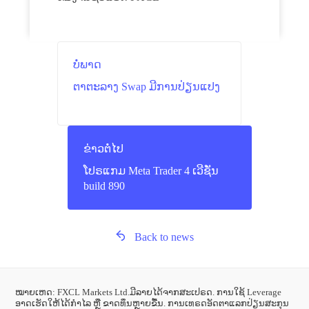
ບໍ່ພາດ
ຕາຕະລາງ Swap ມີການປ່ຽນແປງ
ຂ່າວຕໍ່ໄປ
ໂປຣແກມ Meta Trader 4 ເວີຊັ່ນ
build 890
Back to news
ໝາຍເຫດ: FXCL Markets Ltd.ມີລາຍໄດ້ຈາກສະເປຣດ. ການໃຊ້ Leverage
ອາດເຮັດໃຫ້ໄດ້ກຳໄລ ຫຼື ຂາດທຶນຫຼາຍຂື້ນ. ການເທຣດອັດຕາແລກປ່ຽນສະກຸນ