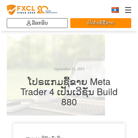
ລັອກອິນ
ເປີດບັນຊີຊື້ຂາຍ
September 21, 2015
ໂປຣແກມຊື້ຂາຍ Meta
Trader 4 ເປັນເວີຊັ່ນ Build
880