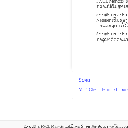
FXCL Markets ໄ
ຄວາມນິຍົມຫຼາຍທີ
ທ່ານສາມາດຝາກຜ່າ
Neteller ເປັນຊ
ຝາແລະຖອນ ບໍ່ໄ
ທ່ານສາມາດຝາກຊ່ອ
ກາລຸນາຕິດຕາມຂ່
ບໍ່ພາດ
MT4 Client Terminal - bui
ໝາຍເຫດ: FXCL Markets Ltd.ມີລາຍໄດ້ຈາກສະເປຣດ. ການໃຊ້ Leverag