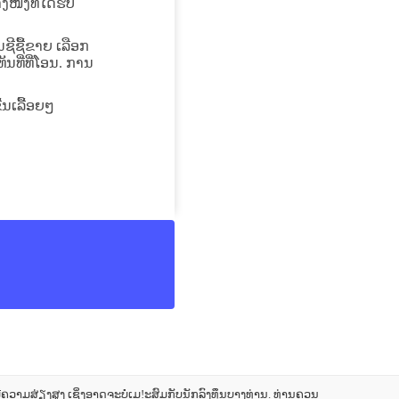
ງໜື່ງທີ່ໄດ້ຮັບ
ຊີຊື້ຂາຍ ເລືອກ
ທີ່ທີ່ໂອນ. ການ
້ນເລື້ອຍໆ
າມສ່ຽງສູງ ເຊິ່ງອາດຈະບໍ່ເມ!ະສົມກັບນັກລົງທຶນບາງທ່ານ. ທ່ານຄວນ