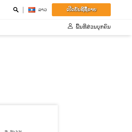
ລາວ
ເປີດບັນຊີຊື້ຂາຍ
ພື້້ນທີ່ສ່ວນບຸກຄົນ