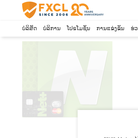
ບໍລິສັດ
ບໍລິການ
ໂປຣໂມຊັ່ນ
ການແຂ່ງຂັນ
ຮ່