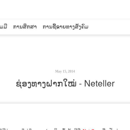
ວມມື
ການສຶກສາ
ການຊື້ຂາຍທາງສັງຄົມ
May 15, 2014
ຊ່ອງທາງຝາກໃໝ່ - Neteller