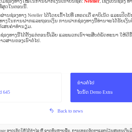
ດ້ມີຊ່ອງທາງໃໝ່ໃນການຝາກເງິນເຂົ້າບັນຊີຄື:
Neteller
, ເຊີ່ງເປັນຊ່ອງ ທາ
່ສຸດໃນຕອນນີ້.
ນຊ່ອງທາງ Neteller ໄດ້ໂດຍເຂົ້າໄປທີ່ ເທຣດເດີ່ ຄາບິເນັດ ແລະເປີດບັນ
່ອງທາງໃນການຝາກແລະຖອນເງິນ ການຝາກຊ່ອງທາງນີ້ທ່ານຈະໄດ້ຮັບເງິນທັນ
ດ້ເສຍຄ່າທຳນຽມ.
ງທາງນີ້ໄດ້ຕັ້ງແຕ່ຕອນນີ້ເລີຍ ແລະພວກເຮົາຈະສືບຕໍ່ພັດທະນາ ໃຫ້ດີຂື
າວສານຂອງເຮົາຕໍ່ໄປ.
ຂ່າວຕໍ່ໄປ
ld 645
ໂບນັດ Demo Extra
Back to news
e ອາດເຮັດໃຫ້ໄດ້ກຳໄລ ຫຼື ຂາດທຶນຫຼາຍຂື້ນ. ການເທຣດອັດຕາແລກປ່ຽນສະກຸນເງິນມີຄວ