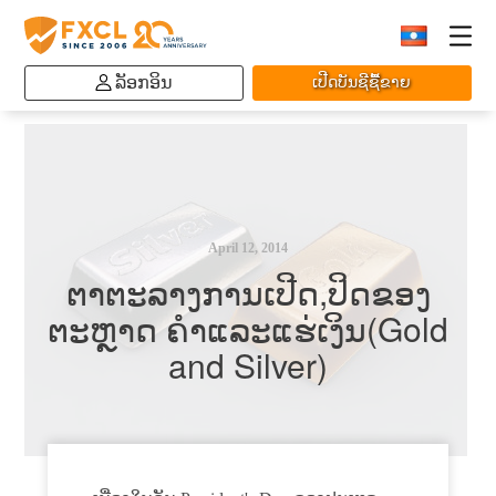
ລັອກອິນ
ເປີດບັນຊີຊື້ຂາຍ
April 12, 2014
ຕາຕະລາງການເປີດ,ປິດຂອງ
ຕະຫຼາດ ຄຳແລະແຮ່ເງິນ(Gold
and Silver)