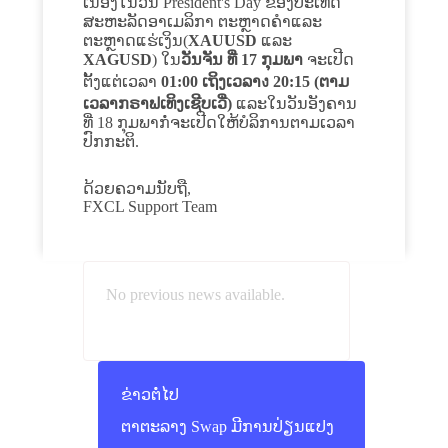
ເນື່ອງໃນວັນ President's Day ຂອງປະເທດ
ສະຫະລັດອາເມລິກາ ຕະຫຼາດຄຳແລະ
ຕະຫຼາດແຮ່ເງິນ(
XAUUSD
ແລະ
XAGUSD
) ໃນ
ວັນຈັນ ທີ່ 17 ກຸມພາ
ຈະເປີດ
ຕັ້ງແຕ່ເວລາ
01:00 ເຖິງເວລາง 20:15
(ຕາມ
ເວລາກຣາຟເທິງເຊີບເວີ່)
ແລະໃນວັນອັງຄານ
ທີ່ 18 ກຸມພາກໍ່ຈະເປີດໃຫ້ບໍລິການຕາມເວລາ
ປົກກະຕິ.
ດ້ວຍຄວາມນັບຖື,
FXCL Support Team
No previous news available.
ຂ່າວຕໍ່ໄປ
ຕາຕະລາງ Swap ມີການປ່ຽນແປງ