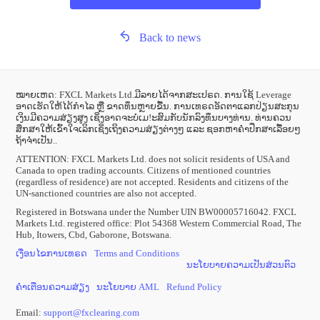
Back to news
ໝາຍເຫດ: FXCL Markets Ltd.ມີລາຍໄດ້ຈາກສະເປຣດ. ການໃຊ້ Leverage
ອາດເຮັດໃຫ້ໄດ້ກຳໄລ ຫຼື ຂາດທຶນຫຼາຍຂື້ນ. ການເທຣດອັດຕາແລກປ່ຽນສະກຸນ
ເງິນມີຄວາມສ່ຽງສູງ ເຊິ່ງອາດຈະບໍ່ເມ!ະສົມກັບນັກລົງທຶນບາງທ່ານ. ທ່ານຄວນ
ສຶກສາໃຫ້ເຂົ້າໃຈເລິກເຊິ່ງເຖິງຄວາມສ່ຽງຕ່າງໆ ແລະ ຊອກຫາຄຳປຶກສາເລື້ອຍໆ
ຖ້າຈຳເປັນ..
ATTENTION:
FXCL Markets Ltd. does not solicit residents of USA and
Canada to open trading accounts. Citizens of mentioned countries
(regardless of residence) are not accepted. Residents and citizens of the
UN-sanctioned countries are also not accepted.
Registered in Botswana under the Number UIN BW00005716042. FXCL
Markets Ltd. registered office: Plot 54368 Western Commercial Road, The
Hub, Itowers, Cbd, Gaborone, Botswana.
ເງື່ອນໄຂການເທຣດ
Terms and Conditions
ນະໂຍບາຍຄວາມເປັນສ່ວນຕົວ
ຄຳເຕືອນຄວາມສ່ຽງ
ນະໂຍບາຍ AML
Refund Policy
Email:
support
@
fxclearing
.
com