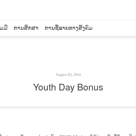
ວມມື
ການສຶກສາ
ການຊື້ຂາຍທາງສັງຄົມ
August 03, 2014
Youth Day Bonus