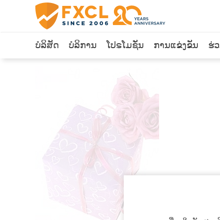
ບໍລິສັດ
ບໍລິການ
ໂປຣໂມຊັ່ນ
ການແຂ່ງຂັນ
ຮ່