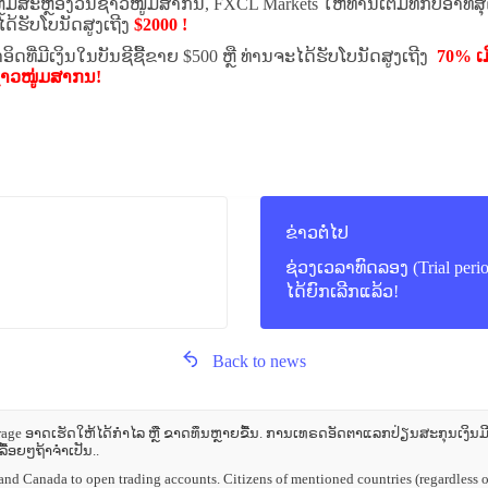
ຼີມສະຫຼອງວັນຊາວໜູ່ມສາກົນ, FXCL Markets ໃຫ້ທ່ານເຕັມທີ່ກັບອາທິສຸ
ດ້ຮັບໂບນັດສູງເຖີງ
$2000 !
ອິດທີ່ມີເງິນໃນບັນຊີຊື້ຂາຍ $500 ຫຼື ທ່ານຈະໄດ້ຮັບໂບນັດສູງເຖີງ
70% ເມ
ນຊາວໜູ່ມສາກນ!
ຂ່າວຕໍ່ໄປ
ຊ່ວງເວລາທົດລອງ (Trial period
ໄດ້ຍົກເລີກແລ້ວ!
Back to news
e ອາດເຮັດໃຫ້ໄດ້ກຳໄລ ຫຼື ຂາດທຶນຫຼາຍຂື້ນ. ການເທຣດອັດຕາແລກປ່ຽນສະກຸນເງິນມີຄວ
ື້ອຍໆຖ້າຈຳເປັນ..
nd Canada to open trading accounts. Citizens of mentioned countries (regardless of