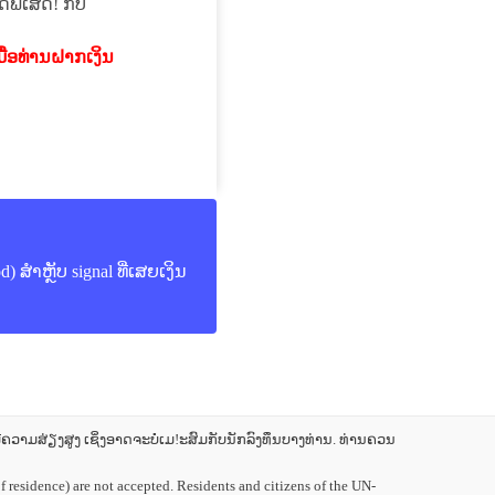
ດພິເສດ! ກັບ
ື່ອທ່ານຝາກເງິນ
) ສຳຫຼັບ signal ທີ່ເສຍເງິນ
າມສ່ຽງສູງ ເຊິ່ງອາດຈະບໍ່ເມ!ະສົມກັບນັກລົງທຶນບາງທ່ານ. ທ່ານຄວນ
 residence) are not accepted. Residents and citizens of the UN-