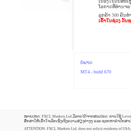
ເນື່ອງໃນວັນສະເຫ
ໂອກາດທີ່ທ່ານຈະໄ
ລູກຄ້າ 500 ຄົນທຳ
ເຂົ້າໃນຊ່ວງ ວັ
ບໍ່ພາດ
MT4 - build 670
ໝາຍເຫດ: FXCL Markets Ltd.ມີລາຍໄດ້ຈາກສະເປຣດ. ການໃຊ້ Leverag
ສຶກສາໃຫ້ເຂົ້າໃຈເລິກເຊິ່ງເຖິງຄວາມສ່ຽງຕ່າງໆ ແລະ ຊອກຫາຄຳປຶກສາເລ
ATTENTION:
FXCL Markets Ltd. does not solicit residents of USA a