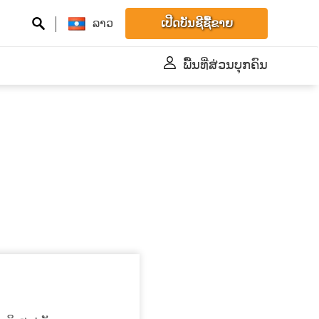
ລາວ
ເປີດບັນຊີຊື້ຂາຍ
ພື້້ນທີ່ສ່ວນບຸກຄົນ