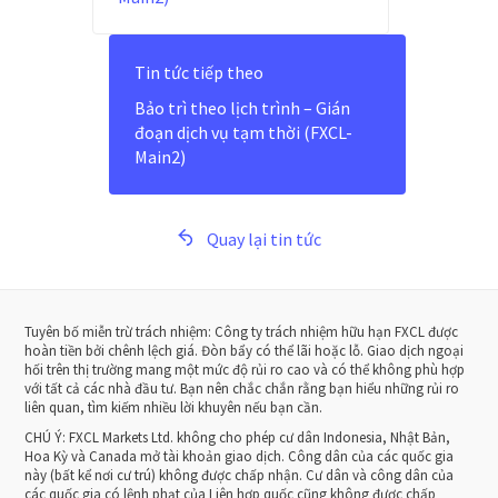
Tin tức tiếp theo
Bảo trì theo lịch trình – Gián
đoạn dịch vụ tạm thời (FXCL-
Main2)
Quay lại tin tức
Tuyên bố miễn trừ trách nhiệm: Công ty trách nhiệm hữu hạn FXCL được
hoàn tiền bởi chênh lệch giá. Đòn bẩy có thể lãi hoặc lỗ. Giao dịch ngoại
hối trên thị trường mang một mức độ rủi ro cao và có thể không phù hợp
với tất cả các nhà đầu tư. Bạn nên chắc chắn rằng bạn hiểu những rủi ro
liên quan, tìm kiếm nhiều lời khuyên nếu bạn cần.
CHÚ Ý:
FXCL Markets Ltd. không cho phép cư dân Indonesia, Nhật Bản,
Hoa Kỳ và Canada mở tài khoản giao dịch. Công dân của các quốc gia
này (bất kể nơi cư trú) không được chấp nhận. Cư dân và công dân của
các quốc gia có lệnh phạt của Liên hợp quốc cũng không được chấp