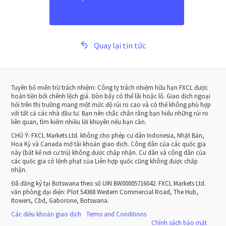
Quay lại tin tức
Tuyên bố miễn trừ trách nhiệm: Công ty trách nhiệm hữu hạn FXCL được
hoàn tiền bởi chênh lệch giá. Đòn bẩy có thể lãi hoặc lỗ. Giao dịch ngoại
hối trên thị trường mang một mức độ rủi ro cao và có thể không phù hợp
với tất cả các nhà đầu tư. Bạn nên chắc chắn rằng bạn hiểu những rủi ro
liên quan, tìm kiếm nhiều lời khuyên nếu bạn cần.
CHÚ Ý:
FXCL Markets Ltd. không cho phép cư dân Indonesia, Nhật Bản,
Hoa Kỳ và Canada mở tài khoản giao dịch. Công dân của các quốc gia
này (bất kể nơi cư trú) không được chấp nhận. Cư dân và công dân của
các quốc gia có lệnh phạt của Liên hợp quốc cũng không được chấp
nhận.
Đã đăng ký tại Botswana theo số UIN BW00005716042. FXCL Markets Ltd.
văn phòng đại diện: Plot 54368 Western Commercial Road, The Hub,
Itowers, Cbd, Gaborone, Botswana.
Các điều khoản giao dịch
Terms and Conditions
Chính sách bảo mật