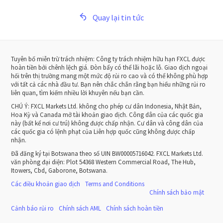
Quay lại tin tức
Tuyên bố miễn trừ trách nhiệm: Công ty trách nhiệm hữu hạn FXCL được
hoàn tiền bởi chênh lệch giá. Đòn bẩy có thể lãi hoặc lỗ. Giao dịch ngoại
hối trên thị trường mang một mức độ rủi ro cao và có thể không phù hợp
với tất cả các nhà đầu tư. Bạn nên chắc chắn rằng bạn hiểu những rủi ro
liên quan, tìm kiếm nhiều lời khuyên nếu bạn cần.
CHÚ Ý:
FXCL Markets Ltd. không cho phép cư dân Indonesia, Nhật Bản,
Hoa Kỳ và Canada mở tài khoản giao dịch. Công dân của các quốc gia
này (bất kể nơi cư trú) không được chấp nhận. Cư dân và công dân của
các quốc gia có lệnh phạt của Liên hợp quốc cũng không được chấp
nhận.
Đã đăng ký tại Botswana theo số UIN BW00005716042. FXCL Markets Ltd.
văn phòng đại diện: Plot 54368 Western Commercial Road, The Hub,
Itowers, Cbd, Gaborone, Botswana.
Các điều khoản giao dịch
Terms and Conditions
Chính sách bảo mật
Cảnh báo rủi ro
Chính sách AML
Chính sách hoàn tiền