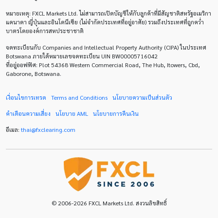
หมายเหตุ
: FXCL Markets Ltd.
ไม่สามารถเปิดบัญชีให้กับลูกค้าที่มีสัญชาติสหรัฐอเมริกา
Correlation Matrix
D1
DXY
DailyFX
แคนาดา ญี่ปุ่นและอินโดนีเซีย (ไม่จำกัดประเทศที่อยู่อาศัย) รวมถึงประเทศที่ถูกคว่ำ
บาตรโดยองค์การสหประชาชาติ
Default mode network
Doji
EA
EA เชิงรุก
จดทะเบียนกับ Companies and Intellectual Property Authority (CIPA) ในประเทศ
ECB
ECN
EMA
EUR
EUR/AUD
Botswana ภายใต้หมายเลขจดทะเบียน UIN BW00005716042
ที่อยู่ออฟฟิศ: Plot 54368 Western Commercial Road, The Hub, Itowers, Cbd,
Gaborone, Botswana.
EUR/USD
EURCHF
EURGBP
EURJPY
EURUSD
Expert Advisor
Expert Advisors
เงื่อนไขการเทรด
Terms and Conditions
นโยบายความเป็นส่วนตัว
คำเตือนความเสี่ยง
นโยบาย
AML
นโยบายการคืนเงิน
FOMC
FXCL
FXStreet
Fed
Fibonacci
อีเมล:
thai
@
fxclearing
.
com
Forex Factory
ForexLive
GBP
GBP/JPY
GBP/USD
GDP
H1
H4
IB
ICO
IDR
Interbank
Introducing Broker
Investing.com
Jack Schwager
John Murphy
© 2006-2026 FXCL Markets Ltd. สงวนลิขสิทธิ์
LAK
Limit order
M15
M30
M5