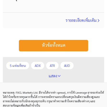
รายละเอียดเพิ่มเติม
หัวข้อทั้งหมด
5 แท่งเทียน
ADX
ATR
AUD
Alexander Elder
Average True Range
BoE
แสดง
Bollinger Bands
Brexit
Buy Limit
Buy Stop
หมายเหตุ
: FXCL Markets Ltd.
มีรายได้จากค่า
spread,
การใช้
Leverage
อาจจะช่วยให้
CAD
CHF
COVID-19
CPI
Charles Dow
ได้กำไรหรือขาดทุนมากขึ้นได้ การเทรดอัตราแลกเปลี่ยนสกุลเงินมีความเสี่ยงสูงและ
อาจจะไม่เหมาะกับนักลงทุนทุกระดับ กรุณาทำความเข้าใจความเสียงต่างๆ และ
Cherry Blossom
Chinese Yuan
สอบถามข้อมูลเพิ่มเติมถ้าจำเป็น