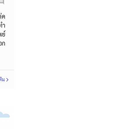
bid
bid/ask
bitcoin
breakout
broker
ต่ค
อทำ
bulls
carry trade
พย์
channel
correction
ือก
cross currency
cross pair
cross-currency
cryptocurrency market
ติม
currency market
dark cloud cover
day trading
demo
demo account
diamond