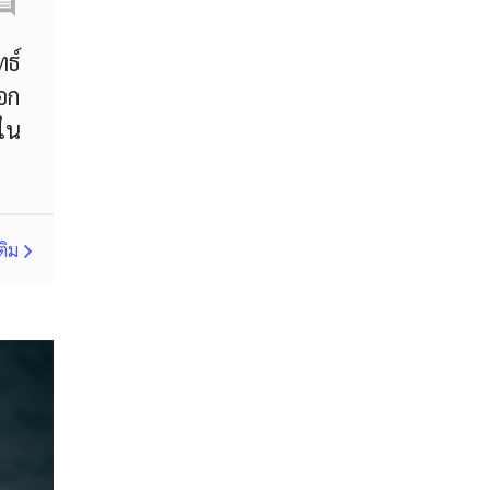
MT4
Margin Call
ธ์
MetaTrader 4
Metaquotes
อก
ีใน
Micro Cent
Mini
Myfxbook
Non-Farm Payrolls
ติม
Nonfarm Payrolls
OCO
OHLC
OS
PAMM
PPI
RBA
RSI
RSI Overbought/Oversold
Relative Strength Index