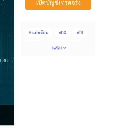
เปิดบัญชีเทรดจริง
5 แท่งเทียน
ADX
ATR
AUD
Alexander Elder
แสดง
Average True Range
BoE
Bollinger Bands
Brexit
Buy Limit
Buy Stop
CAD
CHF
COVID-19
CPI
Charles Dow
Cherry Blossom
Chinese Yuan