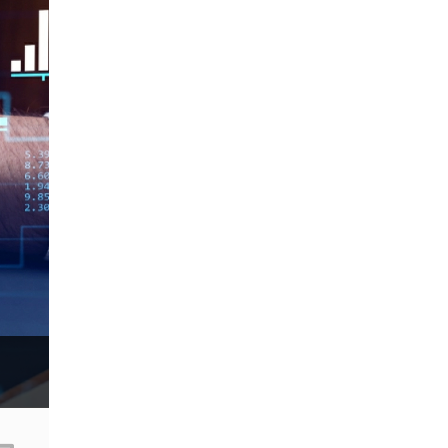
Fibonacci
Forex Factory
ForexLive
GBP
GBP/JPY
GBP/USD
GDP
H1
H4
IB
ICO
IDR
Interbank
Introducing Broker
Investing.com
Jack Schwager
John Murphy
LAK
Limit order
M15
M30
M5
MA 200
MAM