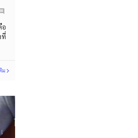
Correlation Matrix
D1
DXY
DailyFX
ือ
ี่
Default mode network
Doji
EA
EA เชิงรุก
ECB
ECN
EMA
EUR
ติม
EUR/AUD
EUR/USD
EURCHF
EURGBP
EURJPY
EURUSD
Expert Advisor
Expert Advisors
FOMC
FXCL
FXStreet
Fed