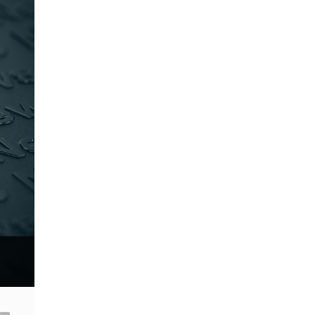
Sell Stop
Spike
Spike ขาขึ้น
Spike ขาลง
Stop Loss
Stop Out
Stop order
Sub-IB
Take Profit
Three indians
USA
USD
USD/CAD
USDCNY
USDJPY
VPS
WTO
Windows XP
XAGUSD
XAUUSD
XPTUSD
abandoned baby
ask
bears
belt hold