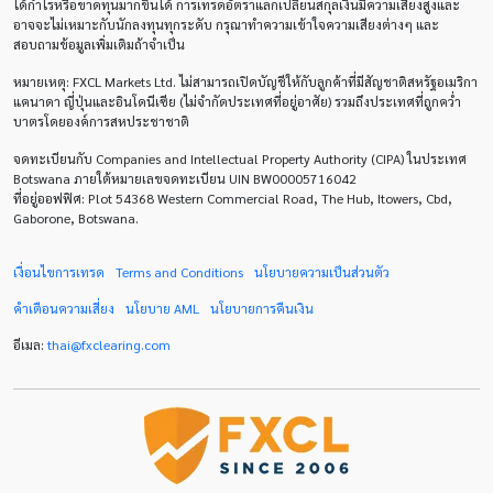
ได้กำไรหรือขาดทุนมากขึ้นได้ การเทรดอัตราแลกเปลี่ยนสกุลเงินมีความเสี่ยงสูงและ
อาจจะไม่เหมาะกับนักลงทุนทุกระดับ กรุณาทำความเข้าใจความเสียงต่างๆ และ
Cherry Blossom
Chinese Yuan
สอบถามข้อมูลเพิ่มเติมถ้าจำเป็น
หมายเหตุ
: FXCL Markets Ltd.
ไม่สามารถเปิดบัญชีให้กับลูกค้าที่มีสัญชาติสหรัฐอเมริกา
Correlation Matrix
D1
DXY
DailyFX
แคนาดา ญี่ปุ่นและอินโดนีเซีย (ไม่จำกัดประเทศที่อยู่อาศัย) รวมถึงประเทศที่ถูกคว่ำ
บาตรโดยองค์การสหประชาชาติ
Default mode network
Doji
EA
EA เชิงรุก
จดทะเบียนกับ Companies and Intellectual Property Authority (CIPA) ในประเทศ
ECB
ECN
EMA
EUR
EUR/AUD
Botswana ภายใต้หมายเลขจดทะเบียน UIN BW00005716042
ที่อยู่ออฟฟิศ: Plot 54368 Western Commercial Road, The Hub, Itowers, Cbd,
Gaborone, Botswana.
EUR/USD
EURCHF
EURGBP
EURJPY
EURUSD
Expert Advisor
Expert Advisors
เงื่อนไขการเทรด
Terms and Conditions
นโยบายความเป็นส่วนตัว
คำเตือนความเสี่ยง
นโยบาย
AML
นโยบายการคืนเงิน
FOMC
FXCL
FXStreet
Fed
Fibonacci
อีเมล:
thai
@
fxclearing
.
com
Forex Factory
ForexLive
GBP
GBP/JPY
GBP/USD
GDP
H1
H4
IB
ICO
IDR
Interbank
Introducing Broker
Investing.com
Jack Schwager
John Murphy