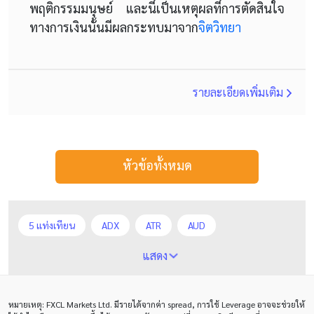
พฤติกรรมมนุษย์ และนี่เป็นเหตุผลที่การตัดสินใจ
ทางการเงินนั้นมีผลกระทบมาจาก
จิตวิทยา
รายละเอียดเพิ่มเติม
หัวข้อทั้งหมด
5 แท่งเทียน
ADX
ATR
AUD
Alexander Elder
Average True Range
BoE
แสดง
Bollinger Bands
Brexit
Buy Limit
Buy Stop
หมายเหตุ
: FXCL Markets Ltd.
มีรายได้จากค่า
spread,
การใช้
Leverage
อาจจะช่วยให้
CAD
CHF
COVID-19
CPI
Charles Dow