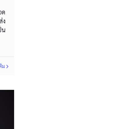
ลอด
MT4
Margin Call
ส่ง
MetaTrader 4
Metaquotes
็น
Micro Cent
Mini
Myfxbook
Non-Farm Payrolls
ติม
Nonfarm Payrolls
OCO
OHLC
OS
PAMM
PPI
RBA
RSI
RSI Overbought/Oversold
Relative Strength Index