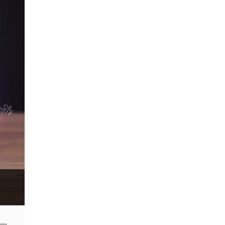
Sell Stop
Spike
Spike ขาขึ้น
Spike ขาลง
Stop Loss
Stop Out
Stop order
Sub-IB
Take Profit
Three indians
USA
USD
USD/CAD
USDCNY
USDJPY
VPS
WTO
Windows XP
XAGUSD
XAUUSD
XPTUSD
abandoned baby
ask
bears
belt hold