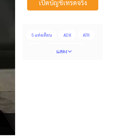
เปิดบัญชีเทรดจริง
5 แท่งเทียน
ADX
ATR
AUD
Alexander Elder
แสดง
Average True Range
BoE
Bollinger Bands
Brexit
Buy Limit
Buy Stop
CAD
CHF
COVID-19
CPI
Charles Dow
Cherry Blossom
Chinese Yuan