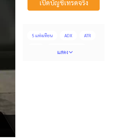
เปิดบัญชีเทรดจริง
5 แท่งเทียน
ADX
ATR
AUD
Alexander Elder
แสดง
Average True Range
BoE
Bollinger Bands
Brexit
Buy Limit
Buy Stop
CAD
CHF
COVID-19
CPI
Charles Dow
Cherry Blossom
Chinese Yuan