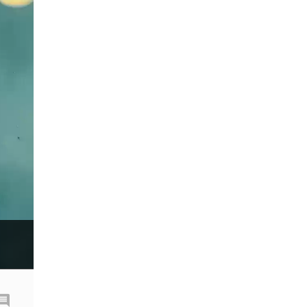
Fibonacci
Forex Factory
ForexLive
GBP
GBP/JPY
GBP/USD
GDP
H1
H4
IB
ICO
IDR
Interbank
Introducing Broker
Investing.com
Jack Schwager
John Murphy
LAK
Limit order
M15
M30
M5
MA 200
MAM