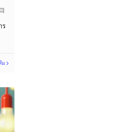
Correlation Matrix
D1
DXY
DailyFX
การ
Default mode network
Doji
EA
EA เชิงรุก
ECB
ECN
EMA
EUR
ติม
EUR/AUD
EUR/USD
EURCHF
EURGBP
EURJPY
EURUSD
Expert Advisor
Expert Advisors
FOMC
FXCL
FXStreet
Fed