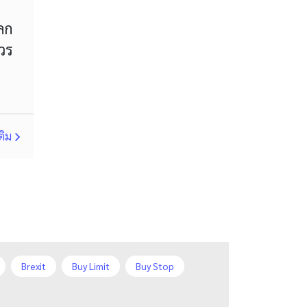
ผลก
MT4
Margin Call
ควร
MetaTrader 4
Metaquotes
Micro Cent
Mini
Myfxbook
ติม
Non-Farm Payrolls
Nonfarm Payrolls
OCO
OHLC
OS
PAMM
PPI
RBA
RSI
RSI Overbought/Oversold
Brexit
Buy Limit
Buy Stop
Relative Strength Index
rix
D1
DXY
DailyFX