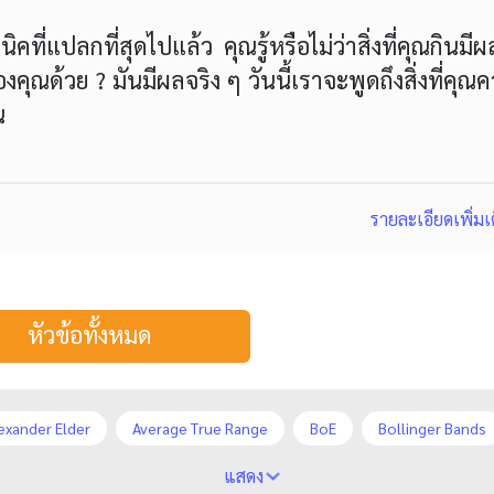
ิคที่แปลกที่สุดไปแล้ว คุณรู้หรือไม่ว่าสิ่งที่คุณกินมี
ด้วย ? มันมีผลจริง ๆ วันนี้เราจะพูดถึงสิ่งที่คุณ
น
รายละเอียดเพิ่มเ
หัวข้อทั้งหมด
exander Elder
Average True Range
BoE
Bollinger Bands
rles Dow
Cherry Blossom
Chinese Yuan
Correlation Mat
แสดง