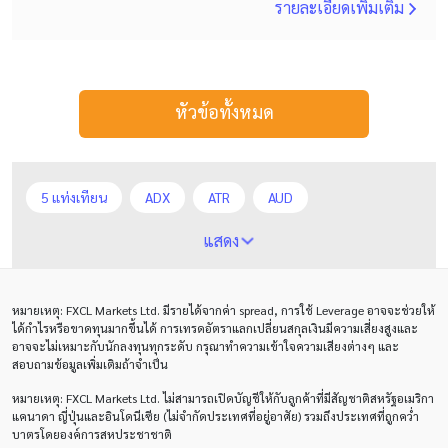
รายละเอียดเพิ่มเติม
หัวข้อทั้งหมด
5 แท่งเทียน
ADX
ATR
AUD
Alexander Elder
Average True Range
BoE
แสดง
Bollinger Bands
Brexit
Buy Limit
Buy Stop
หมายเหตุ
: FXCL Markets Ltd.
มีรายได้จากค่า
spread,
การใช้
Leverage
อาจจะช่วยให้
CAD
CHF
COVID-19
CPI
Charles Dow
ได้กำไรหรือขาดทุนมากขึ้นได้ การเทรดอัตราแลกเปลี่ยนสกุลเงินมีความเสี่ยงสูงและ
อาจจะไม่เหมาะกับนักลงทุนทุกระดับ กรุณาทำความเข้าใจความเสียงต่างๆ และ
Cherry Blossom
Chinese Yuan
สอบถามข้อมูลเพิ่มเติมถ้าจำเป็น
หมายเหตุ
: FXCL Markets Ltd.
ไม่สามารถเปิดบัญชีให้กับลูกค้าที่มีสัญชาติสหรัฐอเมริกา
Correlation Matrix
D1
DXY
DailyFX
แคนาดา ญี่ปุ่นและอินโดนีเซีย (ไม่จำกัดประเทศที่อยู่อาศัย) รวมถึงประเทศที่ถูกคว่ำ
บาตรโดยองค์การสหประชาชาติ
Default mode network
Doji
EA
EA เชิงรุก