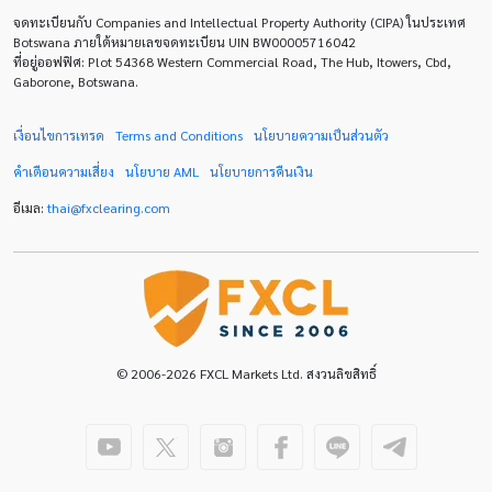
จดทะเบียนกับ Companies and Intellectual Property Authority (CIPA) ในประเทศ
ECB
ECN
EMA
EUR
EUR/AUD
Botswana ภายใต้หมายเลขจดทะเบียน UIN BW00005716042
ที่อยู่ออฟฟิศ: Plot 54368 Western Commercial Road, The Hub, Itowers, Cbd,
Gaborone, Botswana.
EUR/USD
EURCHF
EURGBP
EURJPY
EURUSD
Expert Advisor
Expert Advisors
เงื่อนไขการเทรด
Terms and Conditions
นโยบายความเป็นส่วนตัว
คำเตือนความเสี่ยง
นโยบาย
AML
นโยบายการคืนเงิน
FOMC
FXCL
FXStreet
Fed
Fibonacci
อีเมล:
thai
@
fxclearing
.
com
Forex Factory
ForexLive
GBP
GBP/JPY
GBP/USD
GDP
H1
H4
IB
ICO
IDR
Interbank
Introducing Broker
Investing.com
Jack Schwager
John Murphy
© 2006-2026 FXCL Markets Ltd. สงวนลิขสิทธิ์
LAK
Limit order
M15
M30
M5
MA 200
MAM
MT4
Margin Call
MetaTrader 4
Metaquotes
Micro Cent