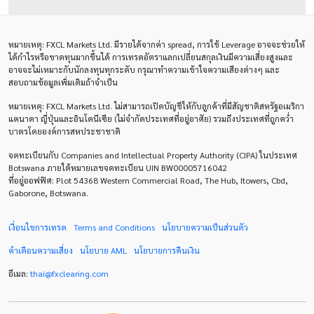
Bollinger Bands
Brexit
Buy Limit
Buy Stop
หมายเหตุ
: FXCL Markets Ltd.
มีรายได้จากค่า
spread,
การใช้
Leverage
อาจจะช่วยให้
CAD
CHF
COVID-19
CPI
Charles Dow
ได้กำไรหรือขาดทุนมากขึ้นได้ การเทรดอัตราแลกเปลี่ยนสกุลเงินมีความเสี่ยงสูงและ
อาจจะไม่เหมาะกับนักลงทุนทุกระดับ กรุณาทำความเข้าใจความเสียงต่างๆ และ
Cherry Blossom
Chinese Yuan
สอบถามข้อมูลเพิ่มเติมถ้าจำเป็น
หมายเหตุ
: FXCL Markets Ltd.
ไม่สามารถเปิดบัญชีให้กับลูกค้าที่มีสัญชาติสหรัฐอเมริกา
Correlation Matrix
D1
DXY
DailyFX
แคนาดา ญี่ปุ่นและอินโดนีเซีย (ไม่จำกัดประเทศที่อยู่อาศัย) รวมถึงประเทศที่ถูกคว่ำ
บาตรโดยองค์การสหประชาชาติ
Default mode network
Doji
EA
EA เชิงรุก
จดทะเบียนกับ Companies and Intellectual Property Authority (CIPA) ในประเทศ
ECB
ECN
EMA
EUR
EUR/AUD
Botswana ภายใต้หมายเลขจดทะเบียน UIN BW00005716042
ที่อยู่ออฟฟิศ: Plot 54368 Western Commercial Road, The Hub, Itowers, Cbd,
Gaborone, Botswana.
EUR/USD
EURCHF
EURGBP
EURJPY
EURUSD
Expert Advisor
Expert Advisors
เงื่อนไขการเทรด
Terms and Conditions
นโยบายความเป็นส่วนตัว
คำเตือนความเสี่ยง
นโยบาย
AML
นโยบายการคืนเงิน
FOMC
FXCL
FXStreet
Fed
Fibonacci
อีเมล:
thai
@
fxclearing
.
com
Forex Factory
ForexLive
GBP
GBP/JPY
GBP/USD
GDP
H1
H4
IB
ICO