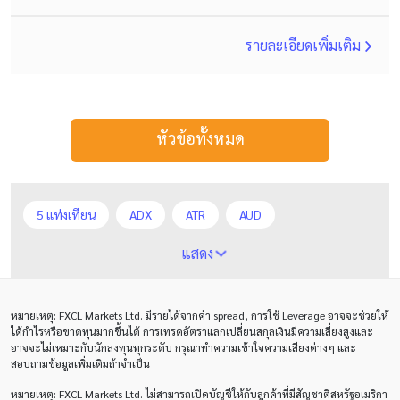
รายละเอียดเพิ่มเติม
หัวข้อทั้งหมด
5 แท่งเทียน
ADX
ATR
AUD
Alexander Elder
Average True Range
BoE
แสดง
Bollinger Bands
Brexit
Buy Limit
Buy Stop
หมายเหตุ
: FXCL Markets Ltd.
มีรายได้จากค่า
spread,
การใช้
Leverage
อาจจะช่วยให้
CAD
CHF
COVID-19
CPI
Charles Dow
ได้กำไรหรือขาดทุนมากขึ้นได้ การเทรดอัตราแลกเปลี่ยนสกุลเงินมีความเสี่ยงสูงและ
อาจจะไม่เหมาะกับนักลงทุนทุกระดับ กรุณาทำความเข้าใจความเสียงต่างๆ และ
Cherry Blossom
Chinese Yuan
สอบถามข้อมูลเพิ่มเติมถ้าจำเป็น
หมายเหตุ
: FXCL Markets Ltd.
ไม่สามารถเปิดบัญชีให้กับลูกค้าที่มีสัญชาติสหรัฐอเมริกา
Correlation Matrix
D1
DXY
DailyFX