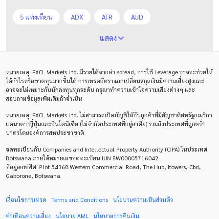
5 แท่งเทียน
ADX
ATR
AUD
Alexander Elder
Average True Range
BoE
แสดง
Bollinger Bands
Brexit
Buy Limit
Buy Stop
หมายเหตุ
: FXCL Markets Ltd.
มีรายได้จากค่า
spread,
การใช้
Leverage
อาจจะช่วยให้
CAD
CHF
COVID-19
CPI
Charles Dow
ได้กำไรหรือขาดทุนมากขึ้นได้ การเทรดอัตราแลกเปลี่ยนสกุลเงินมีความเสี่ยงสูงและ
อาจจะไม่เหมาะกับนักลงทุนทุกระดับ กรุณาทำความเข้าใจความเสียงต่างๆ และ
Cherry Blossom
Chinese Yuan
สอบถามข้อมูลเพิ่มเติมถ้าจำเป็น
หมายเหตุ
: FXCL Markets Ltd.
ไม่สามารถเปิดบัญชีให้กับลูกค้าที่มีสัญชาติสหรัฐอเมริกา
Correlation Matrix
D1
DXY
DailyFX
แคนาดา ญี่ปุ่นและอินโดนีเซีย (ไม่จำกัดประเทศที่อยู่อาศัย) รวมถึงประเทศที่ถูกคว่ำ
บาตรโดยองค์การสหประชาชาติ
Default mode network
Doji
EA
EA เชิงรุก
จดทะเบียนกับ Companies and Intellectual Property Authority (CIPA) ในประเทศ
ECB
ECN
EMA
EUR
EUR/AUD
Botswana ภายใต้หมายเลขจดทะเบียน UIN BW00005716042
ที่อยู่ออฟฟิศ: Plot 54368 Western Commercial Road, The Hub, Itowers, Cbd,
Gaborone, Botswana.
EUR/USD
EURCHF
EURGBP
EURJPY
EURUSD
Expert Advisor
Expert Advisors
เงื่อนไขการเทรด
Terms and Conditions
นโยบายความเป็นส่วนตัว
คำเตือนความเสี่ยง
นโยบาย
AML
นโยบายการคืนเงิน
FOMC
FXCL
FXStreet
Fed
Fibonacci