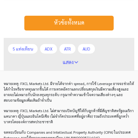
หัวข้อทั้งหมด
5 แท่งเทียน
ADX
ATR
AUD
Alexander Elder
Average True Range
BoE
แสดง
Bollinger Bands
Brexit
Buy Limit
Buy Stop
หมายเหตุ
: FXCL Markets Ltd.
มีรายได้จากค่า
spread,
การใช้
Leverage
อาจจะช่วยให้
CAD
CHF
COVID-19
CPI
Charles Dow
ได้กำไรหรือขาดทุนมากขึ้นได้ การเทรดอัตราแลกเปลี่ยนสกุลเงินมีความเสี่ยงสูงและ
อาจจะไม่เหมาะกับนักลงทุนทุกระดับ กรุณาทำความเข้าใจความเสียงต่างๆ และ
Cherry Blossom
Chinese Yuan
สอบถามข้อมูลเพิ่มเติมถ้าจำเป็น
หมายเหตุ
: FXCL Markets Ltd.
ไม่สามารถเปิดบัญชีให้กับลูกค้าที่มีสัญชาติสหรัฐอเมริกา
Correlation Matrix
D1
DXY
DailyFX
แคนาดา ญี่ปุ่นและอินโดนีเซีย (ไม่จำกัดประเทศที่อยู่อาศัย) รวมถึงประเทศที่ถูกคว่ำ
บาตรโดยองค์การสหประชาชาติ
Default mode network
Doji
EA
EA เชิงรุก
จดทะเบียนกับ Companies and Intellectual Property Authority (CIPA) ในประเทศ
ECB
ECN
EMA
EUR
EUR/AUD
Botswana ภายใต้หมายเลขจดทะเบียน UIN BW00005716042