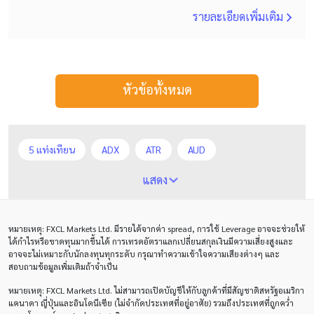
รายละเอียดเพิ่มเติม
หัวข้อทั้งหมด
5 แท่งเทียน
ADX
ATR
AUD
Alexander Elder
Average True Range
BoE
แสดง
Bollinger Bands
Brexit
Buy Limit
Buy Stop
หมายเหตุ
: FXCL Markets Ltd.
มีรายได้จากค่า
spread,
การใช้
Leverage
อาจจะช่วยให้
CAD
CHF
COVID-19
CPI
Charles Dow
ได้กำไรหรือขาดทุนมากขึ้นได้ การเทรดอัตราแลกเปลี่ยนสกุลเงินมีความเสี่ยงสูงและ
อาจจะไม่เหมาะกับนักลงทุนทุกระดับ กรุณาทำความเข้าใจความเสียงต่างๆ และ
Cherry Blossom
Chinese Yuan
สอบถามข้อมูลเพิ่มเติมถ้าจำเป็น
หมายเหตุ
: FXCL Markets Ltd.
ไม่สามารถเปิดบัญชีให้กับลูกค้าที่มีสัญชาติสหรัฐอเมริกา
Correlation Matrix
D1
DXY
DailyFX
แคนาดา ญี่ปุ่นและอินโดนีเซีย (ไม่จำกัดประเทศที่อยู่อาศัย) รวมถึงประเทศที่ถูกคว่ำ