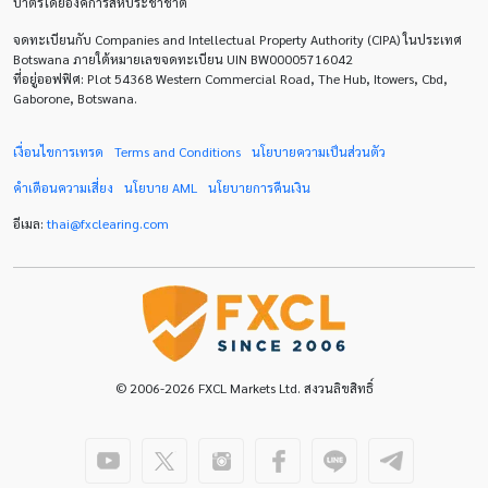
บาตรโดยองค์การสหประชาชาติ
Default mode network
Doji
EA
EA เชิงรุก
จดทะเบียนกับ Companies and Intellectual Property Authority (CIPA) ในประเทศ
ECB
ECN
EMA
EUR
EUR/AUD
Botswana ภายใต้หมายเลขจดทะเบียน UIN BW00005716042
ที่อยู่ออฟฟิศ: Plot 54368 Western Commercial Road, The Hub, Itowers, Cbd,
Gaborone, Botswana.
EUR/USD
EURCHF
EURGBP
EURJPY
EURUSD
Expert Advisor
Expert Advisors
เงื่อนไขการเทรด
Terms and Conditions
นโยบายความเป็นส่วนตัว
คำเตือนความเสี่ยง
นโยบาย
AML
นโยบายการคืนเงิน
FOMC
FXCL
FXStreet
Fed
Fibonacci
อีเมล:
thai
@
fxclearing
.
com
Forex Factory
ForexLive
GBP
GBP/JPY
GBP/USD
GDP
H1
H4
IB
ICO
IDR
Interbank
Introducing Broker
Investing.com
Jack Schwager
John Murphy
© 2006-2026 FXCL Markets Ltd. สงวนลิขสิทธิ์
LAK
Limit order
M15
M30
M5
MA 200
MAM
MT4
Margin Call