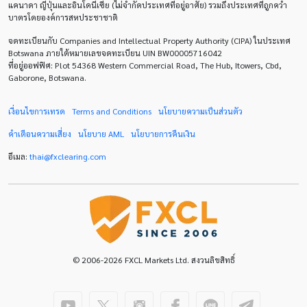
แคนาดา ญี่ปุ่นและอินโดนีเซีย (ไม่จำกัดประเทศที่อยู่อาศัย) รวมถึงประเทศที่ถูกคว่ำ
บาตรโดยองค์การสหประชาชาติ
Default mode network
Doji
EA
EA เชิงรุก
จดทะเบียนกับ Companies and Intellectual Property Authority (CIPA) ในประเทศ
ECB
ECN
EMA
EUR
EUR/AUD
Botswana ภายใต้หมายเลขจดทะเบียน UIN BW00005716042
ที่อยู่ออฟฟิศ: Plot 54368 Western Commercial Road, The Hub, Itowers, Cbd,
Gaborone, Botswana.
EUR/USD
EURCHF
EURGBP
EURJPY
EURUSD
Expert Advisor
Expert Advisors
เงื่อนไขการเทรด
Terms and Conditions
นโยบายความเป็นส่วนตัว
คำเตือนความเสี่ยง
นโยบาย
AML
นโยบายการคืนเงิน
FOMC
FXCL
FXStreet
Fed
Fibonacci
อีเมล:
thai
@
fxclearing
.
com
Forex Factory
ForexLive
GBP
GBP/JPY
GBP/USD
GDP
H1
H4
IB
ICO
IDR
Interbank
Introducing Broker
Investing.com
Jack Schwager
John Murphy
© 2006-2026 FXCL Markets Ltd. สงวนลิขสิทธิ์
LAK
Limit order
M15
M30
M5
MA 200
MAM
MT4
Margin Call