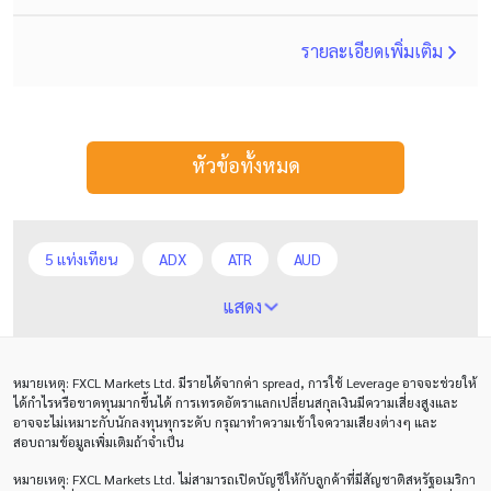
รายละเอียดเพิ่มเติม
หัวข้อทั้งหมด
5 แท่งเทียน
ADX
ATR
AUD
Alexander Elder
Average True Range
BoE
แสดง
Bollinger Bands
Brexit
Buy Limit
Buy Stop
หมายเหตุ
: FXCL Markets Ltd.
มีรายได้จากค่า
spread,
การใช้
Leverage
อาจจะช่วยให้
CAD
CHF
COVID-19
CPI
Charles Dow
ได้กำไรหรือขาดทุนมากขึ้นได้ การเทรดอัตราแลกเปลี่ยนสกุลเงินมีความเสี่ยงสูงและ
อาจจะไม่เหมาะกับนักลงทุนทุกระดับ กรุณาทำความเข้าใจความเสียงต่างๆ และ
Cherry Blossom
Chinese Yuan
สอบถามข้อมูลเพิ่มเติมถ้าจำเป็น
หมายเหตุ
: FXCL Markets Ltd.
ไม่สามารถเปิดบัญชีให้กับลูกค้าที่มีสัญชาติสหรัฐอเมริกา
Correlation Matrix
D1
DXY
DailyFX