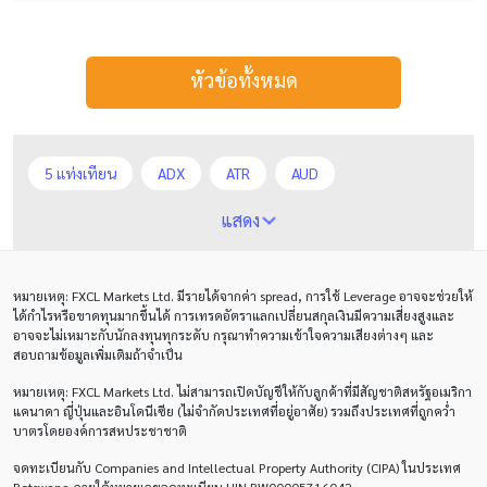
หัวข้อทั้งหมด
5 แท่งเทียน
ADX
ATR
AUD
Alexander Elder
Average True Range
BoE
แสดง
Bollinger Bands
Brexit
Buy Limit
Buy Stop
หมายเหตุ
: FXCL Markets Ltd.
มีรายได้จากค่า
spread,
การใช้
Leverage
อาจจะช่วยให้
CAD
CHF
COVID-19
CPI
Charles Dow
ได้กำไรหรือขาดทุนมากขึ้นได้ การเทรดอัตราแลกเปลี่ยนสกุลเงินมีความเสี่ยงสูงและ
อาจจะไม่เหมาะกับนักลงทุนทุกระดับ กรุณาทำความเข้าใจความเสียงต่างๆ และ
Cherry Blossom
Chinese Yuan
สอบถามข้อมูลเพิ่มเติมถ้าจำเป็น
หมายเหตุ
: FXCL Markets Ltd.
ไม่สามารถเปิดบัญชีให้กับลูกค้าที่มีสัญชาติสหรัฐอเมริกา
Correlation Matrix
D1
DXY
DailyFX
แคนาดา ญี่ปุ่นและอินโดนีเซีย (ไม่จำกัดประเทศที่อยู่อาศัย) รวมถึงประเทศที่ถูกคว่ำ
บาตรโดยองค์การสหประชาชาติ
Default mode network
Doji
EA
EA เชิงรุก
จดทะเบียนกับ Companies and Intellectual Property Authority (CIPA) ในประเทศ
ECB
ECN
EMA
EUR
EUR/AUD
Botswana ภายใต้หมายเลขจดทะเบียน UIN BW00005716042