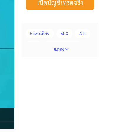
เปิดบัญชีเทรดจริง
5 แท่งเทียน
ADX
ATR
AUD
Alexander Elder
แสดง
Average True Range
BoE
Bollinger Bands
Brexit
Buy Limit
Buy Stop
CAD
CHF
COVID-19
CPI
Charles Dow
Cherry Blossom
Chinese Yuan