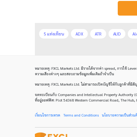
5 แท่งเทียน
ADX
ATR
AUD
Al
CAD
CHF
COVID-19
CPI
Cha
Default mode network
Doji
EA
EA
หมายเหตุ
: FXCL Markets Ltd.
มีรายได้จากค่า
spread,
การใช้
Lever
EURUSD
Expert Advisor
Expert Adviso
ความเสียงต่างๆ และสอบถามข้อมูลเพิ่มเติมถ้าจำเป็น
GBP/JPY
GBP/USD
GDP
H1
หมายเหตุ
: FXCL Markets Ltd.
ไม่สามารถเปิดบัญชีให้กับลูกค้าที่มี
จดทะเบียนกับ Companies and Intellectual Property Authori
John Murphy
LAK
Limit order
M1
ที่อยู่ออฟฟิศ: Plot 54368 Western Commercial Road, The Hub, 
Micro Cent
Mini
Myfxbook
Non-F
เงื่อนไขการเทรด
Terms and Conditions
นโยบายความเป็นส่วนต
RSI Overbought/Oversold
Relative Strengt
Sub-IB
Take Profit
Three indians