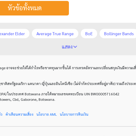
หัวข้อทั้งหมด
exander Elder
Average True Range
BoE
Bollinger Bands
rles Dow
Cherry Blossom
Chinese Yuan
Correlation Mat
แสดง
 เชิงรุก
ECB
ECN
EMA
EUR
EUR/AUD
EUR
age
อาจจะช่วยให้ได้กำไรหรือขาดทุนมากขึ้นได้ การเทรดอัตราแลกเปลี่ยนสกุลเงินมีความเ
rs
FOMC
FXCL
FXStreet
Fed
Fibonacci
F
H4
IB
ICO
IDR
Interbank
Introducing Broker
สัญชาติสหรัฐอเมริกา แคนาดา ญี่ปุ่นและอินโดนีเซีย (ไม่จำกัดประเทศที่อยู่อาศัย) รวมถึงป
ty (CIPA) ในประเทศ Botswana ภายใต้หมายเลขจดทะเบียน UIN BW00005716042
5
M30
M5
MA 200
MAM
MT4
Margin Cal
Itowers, Cbd, Gaborone, Botswana.
arm Payrolls
Nonfarm Payrolls
OCO
OHLC
OS
ัว
คำเตือนความเสี่ยง
นโยบาย
AML
นโยบายการคืนเงิน
h Index
Sell Stop
Spike
Spike ขาขึ้น
Spike ขาลง
USA
USD
USD/CAD
USDCNY
USDJPY
VPS