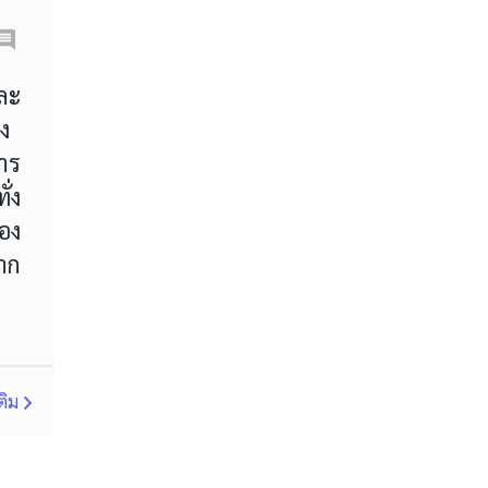
Correlation Matrix
D1
DXY
DailyFX
ละ
ง
Default mode network
Doji
าร
EA
EA เชิงรุก
ECB
่ง
ECN
EMA
EUR
อง
าก
EUR/AUD
EUR/USD
EURCHF
EURGBP
EURJPY
EURUSD
Expert Advisor
ติม
Expert Advisors
FOMC
FXCL
FXStreet
Fed