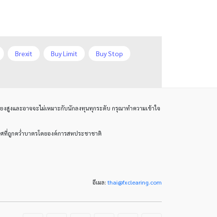
Fibonacci
Forex Factory
ForexLive
GBP
Brexit
Buy Limit
Buy Stop
GBP/JPY
GBP/USD
rix
D1
DXY
DailyFX
GDP
H1
H4
IB
/USD
EURCHF
EURGBP
EURJPY
ICO
IDR
Interbank
สี่ยงสูงและอาจจะไม่เหมาะกับนักลงทุนทุกระดับ กรุณาทำความเข้าใจ
orex Factory
ForexLive
GBP
Introducing Broker
Investing.com
Jack Schwager
ระเทศที่ถูกคว่ำบาตรโดยองค์การสหประชาชาติ
Investing.com
l
MetaTrader 4
Metaquotes
Jack Schwager
PAMM
PPI
RBA
RSI
John Murphy
LAK
อีเมล:
thai
@
fxclearing
.
com
Stop Loss
Stop Out
Stop order
Limit order
M15
M30
WTO
Windows XP
XAGUSD
M5
MA 200
MAM