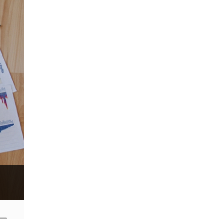
Sell Stop
Spike
Spike ขาขึ้น
Spike ขาลง
Stop Loss
Stop Out
Stop order
Sub-IB
Take Profit
Three indians
USA
USD
USD/CAD
USDCNY
USDJPY
VPS
WTO
Windows XP
XAGUSD
XAUUSD
XPTUSD
abandoned baby
ask
bears
belt hold