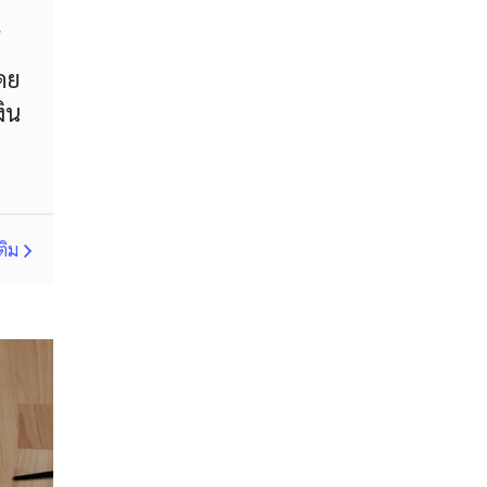
MT4
Margin Call
ดย
MetaTrader 4
Metaquotes
งิน
Micro Cent
Mini
Myfxbook
Non-Farm Payrolls
ติม
Nonfarm Payrolls
OCO
OHLC
OS
PAMM
PPI
RBA
RSI
RSI Overbought/Oversold
Relative Strength Index