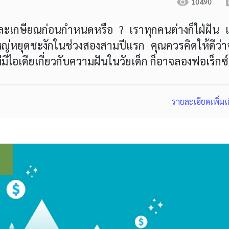
10490
ัวและเกษียณก่อนกำหนดหรือ ? เราทุกคนต่างก็ใฝ่ฝัน 
ใหญ่หยุดชะงักในช่วงสองสามปีแรก คุณควรคิดให้ดีว่า
มีไอเดียเกี่ยวกับความฝันในวัยเด็ก ก็อาจลองฟอเร็กซ์
รายละเอียดเพิ่มเ