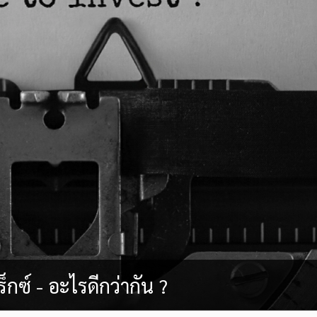
กซ์ - อะไรดีกว่ากัน ?