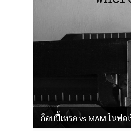
ก๊อบปี้เทรด vs MAM ในฟอเร็