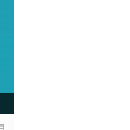
Fibonacci
Forex Factory
ForexLive
GBP
GBP/JPY
GBP/USD
GDP
H1
H4
IB
ICO
IDR
Interbank
Introducing Broker
Investing.com
Jack Schwager
John Murphy
LAK
Limit order
M15
M30
M5
MA 200
MAM