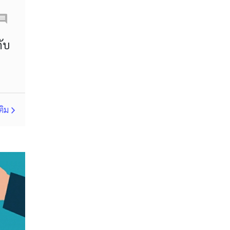
Correlation Matrix
D1
DXY
DailyFX
ับ
Default mode network
Doji
EA
EA เชิงรุก
ECB
ECN
EMA
EUR
ติม
EUR/AUD
EUR/USD
EURCHF
EURGBP
EURJPY
EURUSD
Expert Advisor
Expert Advisors
FOMC
FXCL
FXStreet
Fed