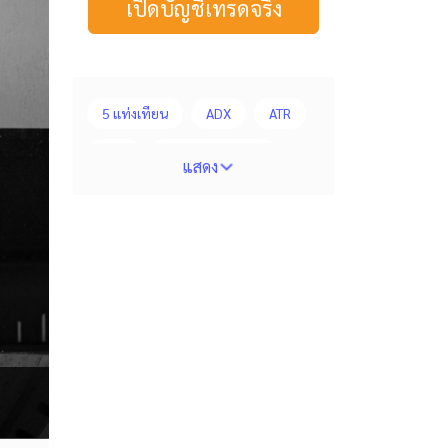
เปิดบัญชีเทรดจริง
5 แท่งเทียน
ADX
ATR
AUD
Alexander Elder
แสดง
Average True Range
BoE
Bollinger Bands
Brexit
Buy Limit
Buy Stop
CAD
CHF
COVID-19
CPI
Charles Dow
Cherry Blossom
Chinese Yuan