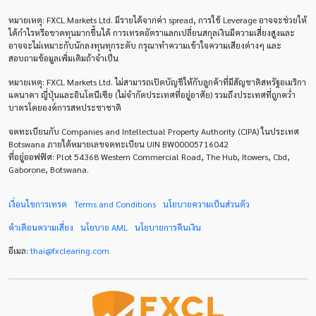
หมายเหตุ
: FXCL Markets Ltd.
มีรายได้จากค่า
spread,
การใช้
Leverage
อาจจะช่วยให้
CAD
CHF
COVID-19
CPI
Charles Dow
ได้กำไรหรือขาดทุนมากขึ้นได้ การเทรดอัตราแลกเปลี่ยนสกุลเงินมีความเสี่ยงสูงและ
อาจจะไม่เหมาะกับนักลงทุนทุกระดับ กรุณาทำความเข้าใจความเสียงต่างๆ และ
Cherry Blossom
Chinese Yuan
สอบถามข้อมูลเพิ่มเติมถ้าจำเป็น
หมายเหตุ
: FXCL Markets Ltd.
ไม่สามารถเปิดบัญชีให้กับลูกค้าที่มีสัญชาติสหรัฐอเมริกา
Correlation Matrix
D1
DXY
DailyFX
แคนาดา ญี่ปุ่นและอินโดนีเซีย (ไม่จำกัดประเทศที่อยู่อาศัย) รวมถึงประเทศที่ถูกคว่ำ
บาตรโดยองค์การสหประชาชาติ
Default mode network
Doji
EA
EA เชิงรุก
จดทะเบียนกับ Companies and Intellectual Property Authority (CIPA) ในประเทศ
ECB
ECN
EMA
EUR
EUR/AUD
Botswana ภายใต้หมายเลขจดทะเบียน UIN BW00005716042
ที่อยู่ออฟฟิศ: Plot 54368 Western Commercial Road, The Hub, Itowers, Cbd,
Gaborone, Botswana.
EUR/USD
EURCHF
EURGBP
EURJPY
EURUSD
Expert Advisor
Expert Advisors
เงื่อนไขการเทรด
Terms and Conditions
นโยบายความเป็นส่วนตัว
คำเตือนความเสี่ยง
นโยบาย
AML
นโยบายการคืนเงิน
FOMC
FXCL
FXStreet
Fed
Fibonacci
อีเมล:
thai
@
fxclearing
.
com
Forex Factory
ForexLive
GBP
GBP/JPY
GBP/USD
GDP
H1
H4
IB
ICO
IDR
Interbank
Introducing Broker