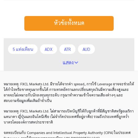
หัวข้อทั้งหมด
5 แท่งเทียน
ADX
ATR
AUD
Alexander Elder
Average True Range
BoE
แสดง
Bollinger Bands
Brexit
Buy Limit
Buy Stop
หมายเหตุ
: FXCL Markets Ltd.
มีรายได้จากค่า
spread,
การใช้
Leverage
อาจจะช่วยให้
CAD
CHF
COVID-19
CPI
Charles Dow
ได้กำไรหรือขาดทุนมากขึ้นได้ การเทรดอัตราแลกเปลี่ยนสกุลเงินมีความเสี่ยงสูงและ
อาจจะไม่เหมาะกับนักลงทุนทุกระดับ กรุณาทำความเข้าใจความเสียงต่างๆ และ
Cherry Blossom
Chinese Yuan
สอบถามข้อมูลเพิ่มเติมถ้าจำเป็น
หมายเหตุ
: FXCL Markets Ltd.
ไม่สามารถเปิดบัญชีให้กับลูกค้าที่มีสัญชาติสหรัฐอเมริกา
Correlation Matrix
D1
DXY
DailyFX
แคนาดา ญี่ปุ่นและอินโดนีเซีย (ไม่จำกัดประเทศที่อยู่อาศัย) รวมถึงประเทศที่ถูกคว่ำ
บาตรโดยองค์การสหประชาชาติ
Default mode network
Doji
EA
EA เชิงรุก
จดทะเบียนกับ Companies and Intellectual Property Authority (CIPA) ในประเทศ
ECB
ECN
EMA
EUR
EUR/AUD
Botswana ภายใต้หมายเลขจดทะเบียน UIN BW00005716042