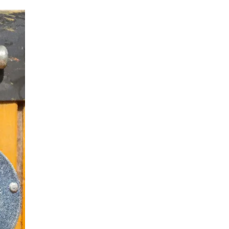
Sell Stop
Spike
Spike ขาขึ้น
Spike ขาลง
Stop Loss
Stop Out
Stop order
Sub-IB
Take Profit
Three indians
USA
USD
USD/CAD
USDCNY
USDJPY
VPS
WTO
Windows XP
XAGUSD
XAUUSD
XPTUSD
abandoned baby
ask
bears
belt hold