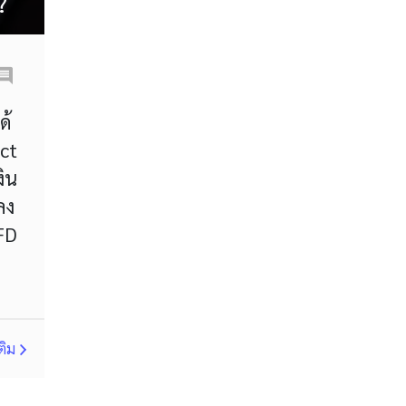
?
MT4
Margin Call
MetaTrader 4
Metaquotes
Micro Cent
Mini
ด้
ct
Myfxbook
งิน
Non-Farm Payrolls
ลง
Nonfarm Payrolls
OCO
CFD
OHLC
OS
PAMM
PPI
RBA
RSI
RSI Overbought/Oversold
ติม
Relative Strength Index