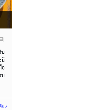
bid
bid/ask
bitcoin
breakout
broker
bulls
carry trade
channel
correction
cross currency
cross pair
งิน
cross-currency
มี
cryptocurrency market
มือ
currency market
อบ
dark cloud cover
day trading
demo
demo account
diamond
ติม