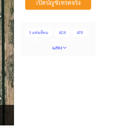
เปิดบัญชีเทรดจริง
5 แท่งเทียน
ADX
ATR
AUD
Alexander Elder
แสดง
Average True Range
BoE
Bollinger Bands
Brexit
Buy Limit
Buy Stop
CAD
CHF
COVID-19
CPI
Charles Dow
Cherry Blossom
Chinese Yuan