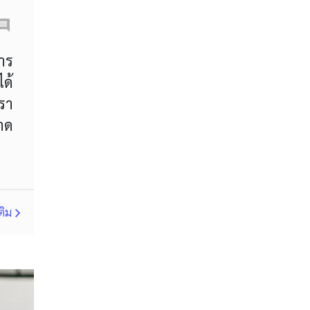
Correlation Matrix
D1
DXY
DailyFX
การ
ด้
Default mode network
Doji
เรา
EA
EA เชิงรุก
ECB
ลาด
ECN
EMA
EUR
EUR/AUD
EUR/USD
EURCHF
EURGBP
ติม
EURJPY
EURUSD
Expert Advisor
Expert Advisors
FOMC
FXCL
FXStreet
Fed