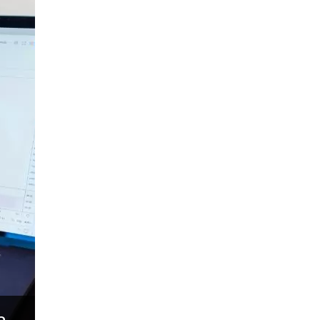
Fibonacci
Forex Factory
ForexLive
GBP
GBP/JPY
GBP/USD
GDP
H1
H4
IB
ICO
IDR
Interbank
Introducing Broker
Investing.com
Jack Schwager
John Murphy
LAK
Limit order
M15
M30
M5
MA 200
MAM