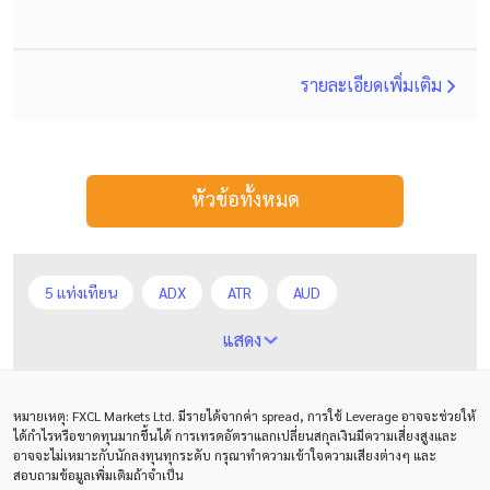
รายละเอียดเพิ่มเติม
หัวข้อทั้งหมด
5 แท่งเทียน
ADX
ATR
AUD
Alexander Elder
Average True Range
BoE
แสดง
Bollinger Bands
Brexit
Buy Limit
Buy Stop
หมายเหตุ
: FXCL Markets Ltd.
มีรายได้จากค่า
spread,
การใช้
Leverage
อาจจะช่วยให้
CAD
CHF
COVID-19
CPI
Charles Dow
ได้กำไรหรือขาดทุนมากขึ้นได้ การเทรดอัตราแลกเปลี่ยนสกุลเงินมีความเสี่ยงสูงและ
อาจจะไม่เหมาะกับนักลงทุนทุกระดับ กรุณาทำความเข้าใจความเสียงต่างๆ และ
Cherry Blossom
Chinese Yuan
สอบถามข้อมูลเพิ่มเติมถ้าจำเป็น