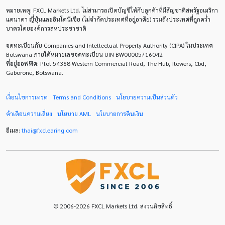
หมายเหตุ
: FXCL Markets Ltd.
ไม่สามารถเปิดบัญชีให้กับลูกค้าที่มีสัญชาติสหรัฐอเมริกา
Correlation Matrix
D1
DXY
DailyFX
แคนาดา ญี่ปุ่นและอินโดนีเซีย (ไม่จำกัดประเทศที่อยู่อาศัย) รวมถึงประเทศที่ถูกคว่ำ
บาตรโดยองค์การสหประชาชาติ
Default mode network
Doji
EA
EA เชิงรุก
จดทะเบียนกับ Companies and Intellectual Property Authority (CIPA) ในประเทศ
ECB
ECN
EMA
EUR
EUR/AUD
Botswana ภายใต้หมายเลขจดทะเบียน UIN BW00005716042
ที่อยู่ออฟฟิศ: Plot 54368 Western Commercial Road, The Hub, Itowers, Cbd,
Gaborone, Botswana.
EUR/USD
EURCHF
EURGBP
EURJPY
EURUSD
Expert Advisor
Expert Advisors
เงื่อนไขการเทรด
Terms and Conditions
นโยบายความเป็นส่วนตัว
คำเตือนความเสี่ยง
นโยบาย
AML
นโยบายการคืนเงิน
FOMC
FXCL
FXStreet
Fed
Fibonacci
อีเมล:
thai
@
fxclearing
.
com
Forex Factory
ForexLive
GBP
GBP/JPY
GBP/USD
GDP
H1
H4
IB
ICO
IDR
Interbank
Introducing Broker
Investing.com
Jack Schwager
John Murphy
© 2006-2026 FXCL Markets Ltd. สงวนลิขสิทธิ์
LAK
Limit order
M15
M30
M5