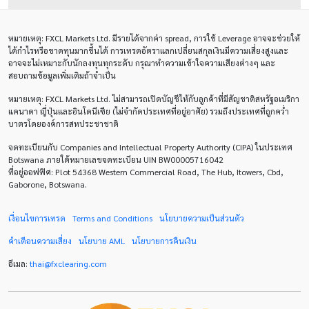
Bollinger Bands
Brexit
Buy Limit
Buy Stop
หมายเหตุ
: FXCL Markets Ltd.
มีรายได้จากค่า
spread,
การใช้
Leverage
อาจจะช่วยให้
CAD
CHF
COVID-19
CPI
Charles Dow
ได้กำไรหรือขาดทุนมากขึ้นได้ การเทรดอัตราแลกเปลี่ยนสกุลเงินมีความเสี่ยงสูงและ
อาจจะไม่เหมาะกับนักลงทุนทุกระดับ กรุณาทำความเข้าใจความเสียงต่างๆ และ
Cherry Blossom
Chinese Yuan
สอบถามข้อมูลเพิ่มเติมถ้าจำเป็น
หมายเหตุ
: FXCL Markets Ltd.
ไม่สามารถเปิดบัญชีให้กับลูกค้าที่มีสัญชาติสหรัฐอเมริกา
Correlation Matrix
D1
DXY
DailyFX
แคนาดา ญี่ปุ่นและอินโดนีเซีย (ไม่จำกัดประเทศที่อยู่อาศัย) รวมถึงประเทศที่ถูกคว่ำ
บาตรโดยองค์การสหประชาชาติ
Default mode network
Doji
EA
EA เชิงรุก
จดทะเบียนกับ Companies and Intellectual Property Authority (CIPA) ในประเทศ
ECB
ECN
EMA
EUR
EUR/AUD
Botswana ภายใต้หมายเลขจดทะเบียน UIN BW00005716042
ที่อยู่ออฟฟิศ: Plot 54368 Western Commercial Road, The Hub, Itowers, Cbd,
Gaborone, Botswana.
EUR/USD
EURCHF
EURGBP
EURJPY
EURUSD
Expert Advisor
Expert Advisors
เงื่อนไขการเทรด
Terms and Conditions
นโยบายความเป็นส่วนตัว
คำเตือนความเสี่ยง
นโยบาย
AML
นโยบายการคืนเงิน
FOMC
FXCL
FXStreet
Fed
Fibonacci
อีเมล:
thai
@
fxclearing
.
com
Forex Factory
ForexLive
GBP
GBP/JPY
GBP/USD
GDP
H1
H4
IB
ICO