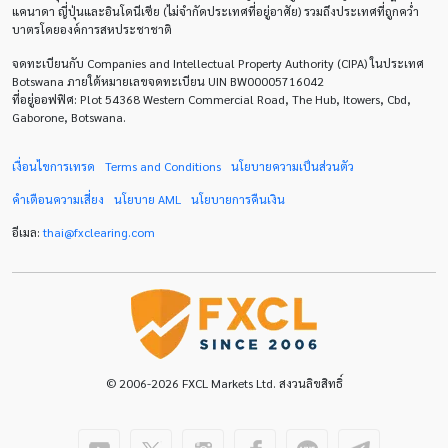
แคนาดา ญี่ปุ่นและอินโดนีเซีย (ไม่จำกัดประเทศที่อยู่อาศัย) รวมถึงประเทศที่ถูกคว่ำ
บาตรโดยองค์การสหประชาชาติ
Default mode network
Doji
EA
EA เชิงรุก
จดทะเบียนกับ Companies and Intellectual Property Authority (CIPA) ในประเทศ
ECB
ECN
EMA
EUR
EUR/AUD
Botswana ภายใต้หมายเลขจดทะเบียน UIN BW00005716042
ที่อยู่ออฟฟิศ: Plot 54368 Western Commercial Road, The Hub, Itowers, Cbd,
Gaborone, Botswana.
EUR/USD
EURCHF
EURGBP
EURJPY
EURUSD
Expert Advisor
Expert Advisors
เงื่อนไขการเทรด
Terms and Conditions
นโยบายความเป็นส่วนตัว
คำเตือนความเสี่ยง
นโยบาย
AML
นโยบายการคืนเงิน
FOMC
FXCL
FXStreet
Fed
Fibonacci
อีเมล:
thai
@
fxclearing
.
com
Forex Factory
ForexLive
GBP
GBP/JPY
GBP/USD
GDP
H1
H4
IB
ICO
IDR
Interbank
Introducing Broker
Investing.com
Jack Schwager
John Murphy
© 2006-2026 FXCL Markets Ltd. สงวนลิขสิทธิ์
LAK
Limit order
M15
M30
M5
MA 200
MAM
MT4
Margin Call