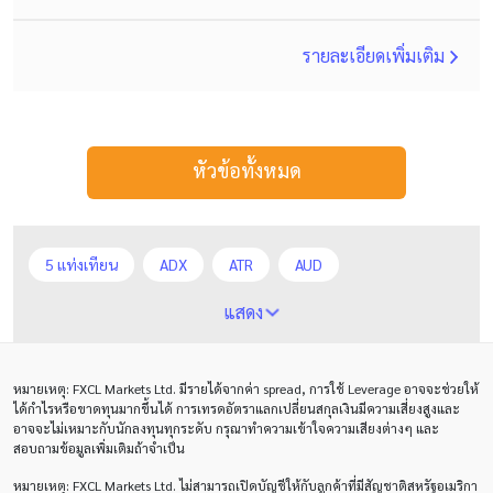
รายละเอียดเพิ่มเติม
หัวข้อทั้งหมด
5 แท่งเทียน
ADX
ATR
AUD
Alexander Elder
Average True Range
BoE
แสดง
Bollinger Bands
Brexit
Buy Limit
Buy Stop
หมายเหตุ
: FXCL Markets Ltd.
มีรายได้จากค่า
spread,
การใช้
Leverage
อาจจะช่วยให้
CAD
CHF
COVID-19
CPI
Charles Dow
ได้กำไรหรือขาดทุนมากขึ้นได้ การเทรดอัตราแลกเปลี่ยนสกุลเงินมีความเสี่ยงสูงและ
อาจจะไม่เหมาะกับนักลงทุนทุกระดับ กรุณาทำความเข้าใจความเสียงต่างๆ และ
Cherry Blossom
Chinese Yuan
สอบถามข้อมูลเพิ่มเติมถ้าจำเป็น
หมายเหตุ
: FXCL Markets Ltd.
ไม่สามารถเปิดบัญชีให้กับลูกค้าที่มีสัญชาติสหรัฐอเมริกา
Correlation Matrix
D1
DXY
DailyFX